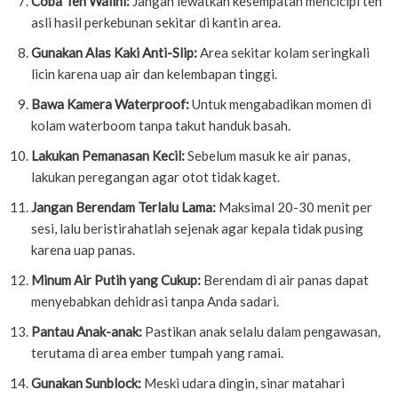
Coba Teh Walini:
Jangan lewatkan kesempatan mencicipi teh
asli hasil perkebunan sekitar di kantin area.
Gunakan Alas Kaki Anti-Slip:
Area sekitar kolam seringkali
licin karena uap air dan kelembapan tinggi.
Bawa Kamera Waterproof:
Untuk mengabadikan momen di
kolam waterboom tanpa takut handuk basah.
Lakukan Pemanasan Kecil:
Sebelum masuk ke air panas,
lakukan peregangan agar otot tidak kaget.
Jangan Berendam Terlalu Lama:
Maksimal 20-30 menit per
sesi, lalu beristirahatlah sejenak agar kepala tidak pusing
karena uap panas.
Minum Air Putih yang Cukup:
Berendam di air panas dapat
menyebabkan dehidrasi tanpa Anda sadari.
Pantau Anak-anak:
Pastikan anak selalu dalam pengawasan,
terutama di area ember tumpah yang ramai.
Gunakan Sunblock:
Meski udara dingin, sinar matahari