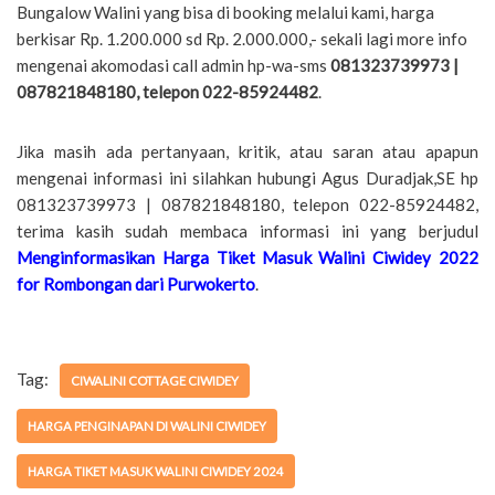
Bungalow Walini yang bisa di booking melalui kami, harga
berkisar Rp. 1.200.000 sd Rp. 2.000.000,- sekali lagi more info
mengenai akomodasi call admin hp-wa-sms
081323739973 |
087821848180, telepon 022-85924482
.
Jika masih ada pertanyaan, kritik, atau saran atau apapun
mengenai informasi ini silahkan hubungi Agus Duradjak,SE hp
081323739973 | 087821848180, telepon 022-85924482,
terima kasih sudah membaca informasi ini yang berjudul
Menginformasikan Harga Tiket Masuk Walini Ciwidey 2022
for Rombongan dari Purwokerto
.
Tag:
CIWALINI COTTAGE CIWIDEY
HARGA PENGINAPAN DI WALINI CIWIDEY
HARGA TIKET MASUK WALINI CIWIDEY 2024