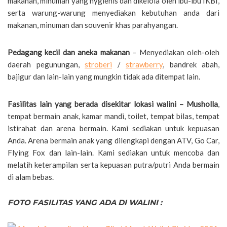
makanan, minuman yang hygienis dan dikelola oleh ibu-ibu IKBI,
serta warung-warung menyediakan kebutuhan anda dari
makanan, minuman dan souvenir khas parahyangan.
Pedagang kecil dan aneka makanan
– Menyediakan oleh-oleh
daerah pegunungan,
stroberi
/
strawberry
, bandrek abah,
bajigur dan lain-lain yang mungkin tidak ada ditempat lain.
Fasilitas lain yang berada disekitar lokasi walini – Musholla
,
tempat bermain anak, kamar mandi, toilet, tempat bilas, tempat
istirahat dan arena bermain. Kami sediakan untuk kepuasan
Anda. Arena bermain anak yang dilengkapi dengan ATV, Go Car,
Flying Fox dan lain-lain. Kami sediakan untuk mencoba dan
melatih keterampilan serta kepuasan putra/putri Anda bermain
di alam bebas.
FOTO FASILITAS YANG ADA DI WALINI :