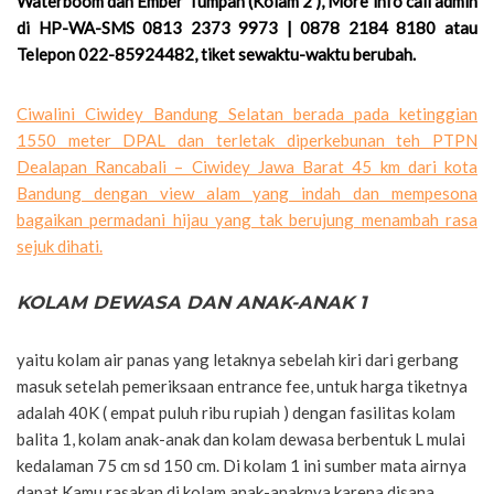
Waterboom dan Ember Tumpah (Kolam 2 ), More info call admin
di HP-WA-SMS 0813 2373 9973 | 0878 2184 8180 atau
Telepon 022-85924482, tiket sewaktu-waktu berubah.
Ciwalini Ciwidey Bandung Selatan berada pada ketinggian
1550 meter DPAL dan terletak diperkebunan teh PTPN
Dealapan Rancabali – Ciwidey Jawa Barat 45 km dari kota
Bandung dengan view alam yang indah dan mempesona
bagaikan permadani hijau yang tak berujung menambah rasa
sejuk dihati.
KOLAM DEWASA DAN ANAK-ANAK 1
yaitu kolam air panas yang letaknya sebelah kiri dari gerbang
masuk setelah pemeriksaan entrance fee, untuk harga tiketnya
adalah 40K ( empat puluh ribu rupiah ) dengan fasilitas kolam
balita 1, kolam anak-anak dan kolam dewasa berbentuk L mulai
kedalaman 75 cm sd 150 cm. Di kolam 1 ini sumber mata airnya
dapat Kamu rasakan di kolam anak-anaknya karena disana