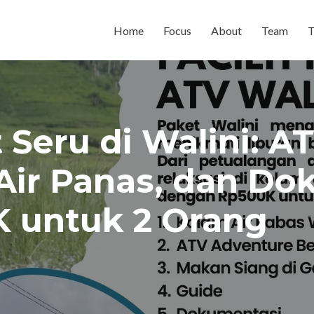
Home
Focus
About
Team
T
 Seru di Walini: A
Air Panas, dan Do
 untuk 2 Orang