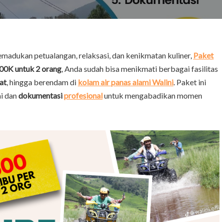
emadukan petualangan, relaksasi, dan kenikmatan kuliner,
Paket
00K untuk 2 orang
, Anda sudah bisa menikmati berbagai fasilitas
at
, hingga berendam di
kolam air panas alami Walini
. Paket ini
i dan
dokumentasi
profesional
untuk mengabadikan momen