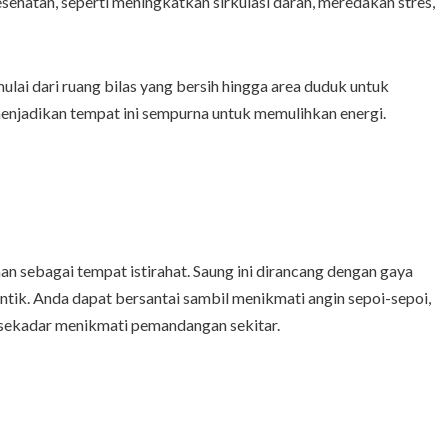
sehatan, seperti meningkatkan sirkulasi darah, meredakan stres,
mulai dari ruang bilas yang bersih hingga area duduk untuk
menjadikan tempat ini sempurna untuk memulihkan energi.
n sebagai tempat istirahat. Saung ini dirancang dengan gaya
ntik. Anda dapat bersantai sambil menikmati angin sepoi-sepoi,
 sekadar menikmati pemandangan sekitar.