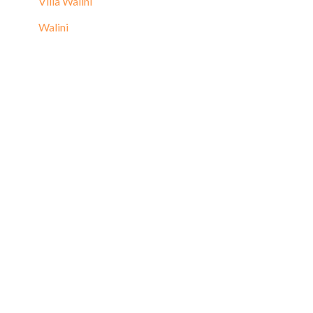
Villa Walini
Walini