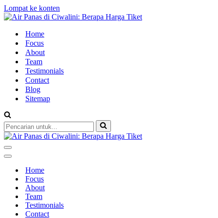
Lompat ke konten
Home
Focus
About
Team
Testimonials
Contact
Blog
Sitemap
Pencarian
untuk...
Menu
Navigasi
Menu
Navigasi
Home
Focus
About
Team
Testimonials
Contact