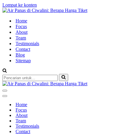
Lompat ke konten
Home
Focus
About
Team
Testimonials
Contact
Blog
Sitemap
Pencarian
untuk...
Menu
Navigasi
Menu
Navigasi
Home
Focus
About
Team
Testimonials
Contact