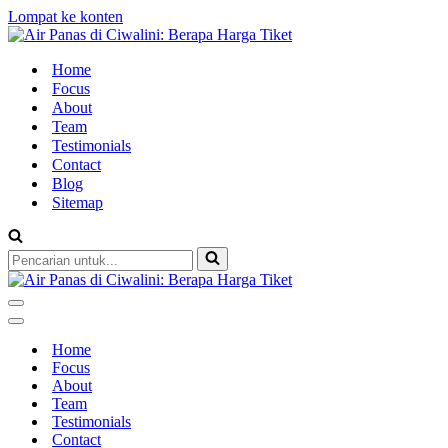
Lompat ke konten
Home
Focus
About
Team
Testimonials
Contact
Blog
Sitemap
Pencarian
untuk...
Menu
Navigasi
Menu
Navigasi
Home
Focus
About
Team
Testimonials
Contact