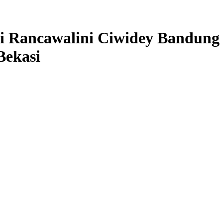
ni Rancawalini Ciwidey Bandun
Bekasi