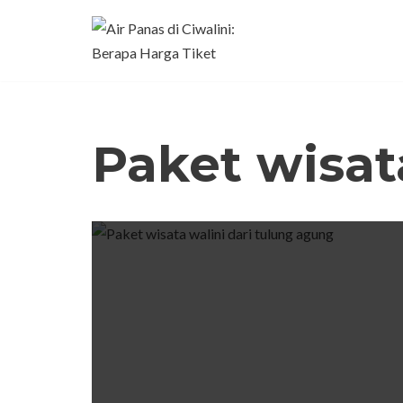
Lompat
ke
konten
Paket wisat