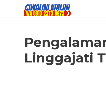
Lompat
ke
konten
Pengalaman 
Linggajati 