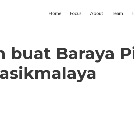
Home
Focus
About
Team
T
buat Baraya Pi
Tasikmalaya