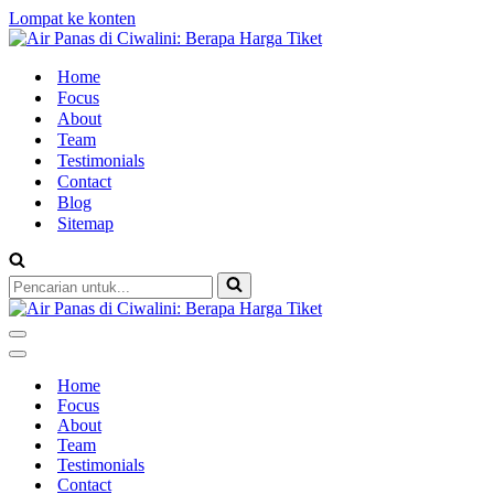
Lompat ke konten
Home
Focus
About
Team
Testimonials
Contact
Blog
Sitemap
Pencarian
untuk...
Menu
Navigasi
Menu
Navigasi
Home
Focus
About
Team
Testimonials
Contact