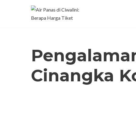
Lompat
ke
konten
Pengalaman
Cinangka K