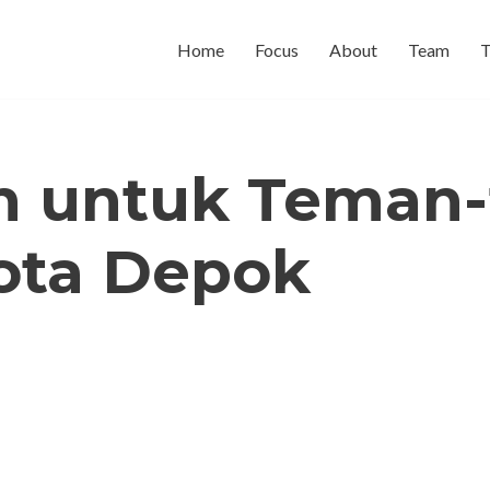
Home
Focus
About
Team
T
 untuk Teman-
ota Depok