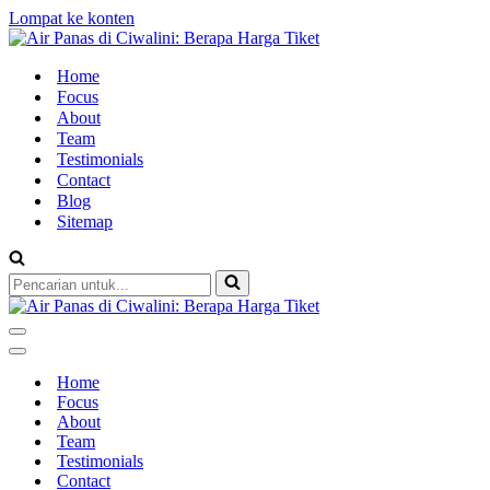
Lompat ke konten
Home
Focus
About
Team
Testimonials
Contact
Blog
Sitemap
Pencarian
untuk...
Menu
Navigasi
Menu
Navigasi
Home
Focus
About
Team
Testimonials
Contact