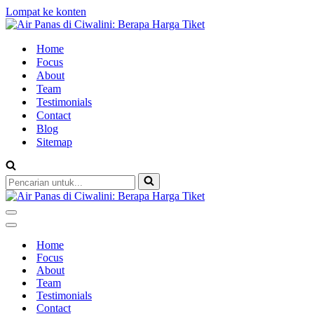
Lompat ke konten
Home
Focus
About
Team
Testimonials
Contact
Blog
Sitemap
Pencarian
untuk...
Menu
Navigasi
Menu
Navigasi
Home
Focus
About
Team
Testimonials
Contact