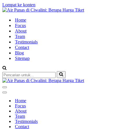
Lompat ke konten
Home
Focus
About
Team
Testimonials
Contact
Blog
Sitemap
Pencarian
untuk...
Menu
Navigasi
Menu
Navigasi
Home
Focus
About
Team
Testimonials
Contact