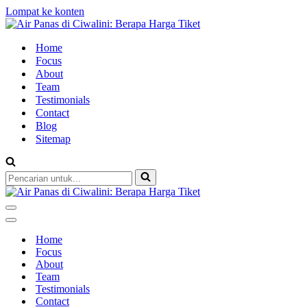
Lompat ke konten
Home
Focus
About
Team
Testimonials
Contact
Blog
Sitemap
Pencarian
untuk...
Menu
Navigasi
Menu
Navigasi
Home
Focus
About
Team
Testimonials
Contact