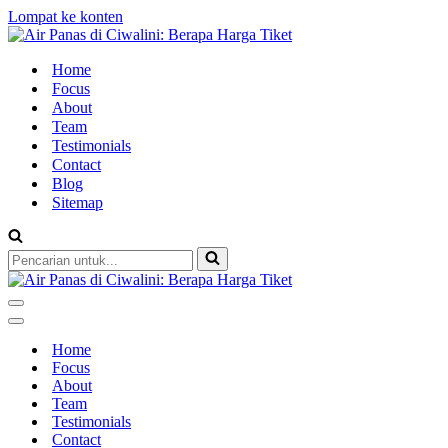
Lompat ke konten
Home
Focus
About
Team
Testimonials
Contact
Blog
Sitemap
Pencarian
untuk...
Menu
Navigasi
Menu
Navigasi
Home
Focus
About
Team
Testimonials
Contact