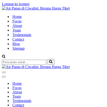
Lompat ke konten
Home
Focus
About
Team
Testimonials
Contact
Blog
Sitemap
Pencarian
untuk...
Menu
Navigasi
Menu
Navigasi
Home
Focus
About
Team
Testimonials
Contact