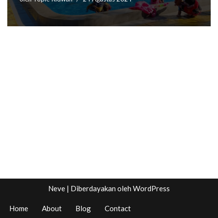
Neve
| Diberdayakan oleh
WordPress
Home
About
Blog
Contact