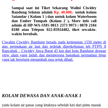
Sampai saat ini Tiket Sekarang Walini Ciwidey
Bandung Selatan adalah
Rp. 40.000,-
untuk kolam
Satandar ( Kolam 1 ) dan untuk kolam Waterboom
dan Ember Tumpah (Kolam 2 ), More info call
admin di HP-WA-SMS 0813 2373 9973 | 0878 2184
8180 atau Telepon 022-85924482, tiket sewaktu-
waktu berubah.
Ciwalini Ciwidey Bandung berada pada ketinggian 1550 meter di
atas permukaan air laut dan terletak diperkebunan teh PTPN 8
Rancabali – Ciwidey Jawa Barat 45 km dari kota Bandung dengan
view alam yang indah dan mempesona bagaikan permadani hijau
yang tak berujung menambah rasa sejuk dihati.
KOLAM DEWASA DAN ANAK-ANAK 1
yaitu kolam air panas yang letaknya sebelah kiri dari pintu masuk