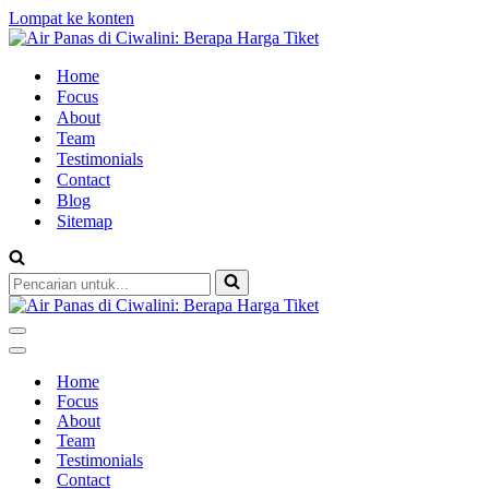
Lompat ke konten
Home
Focus
About
Team
Testimonials
Contact
Blog
Sitemap
Pencarian
untuk...
Menu
Navigasi
Menu
Navigasi
Home
Focus
About
Team
Testimonials
Contact