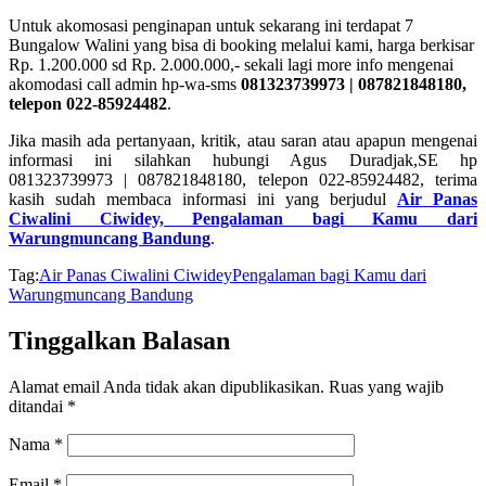
Untuk akomosasi penginapan untuk sekarang ini terdapat 7
Bungalow Walini yang bisa di booking melalui kami, harga berkisar
Rp. 1.200.000 sd Rp. 2.000.000,- sekali lagi more info mengenai
akomodasi call admin hp-wa-sms
081323739973 | 087821848180,
telepon 022-85924482
.
Jika masih ada pertanyaan, kritik, atau saran atau apapun mengenai
informasi ini silahkan hubungi Agus Duradjak,SE hp
081323739973 | 087821848180, telepon 022-85924482, terima
kasih sudah membaca informasi ini yang berjudul
Air Panas
Ciwalini Ciwidey, Pengalaman bagi Kamu dari
Warungmuncang Bandung
.
Tag:
Air Panas Ciwalini Ciwidey
Pengalaman bagi Kamu dari
Warungmuncang Bandung
Tinggalkan Balasan
Alamat email Anda tidak akan dipublikasikan.
Ruas yang wajib
ditandai
*
Nama
*
Email
*