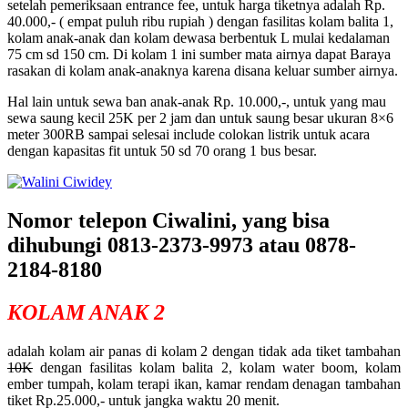
setelah pemeriksaan entrance fee, untuk harga tiketnya adalah Rp.
40.000,- ( empat puluh ribu rupiah ) dengan fasilitas kolam balita 1,
kolam anak-anak dan kolam dewasa berbentuk L mulai kedalaman
75 cm sd 150 cm. Di kolam 1 ini sumber mata airnya dapat Baraya
rasakan di kolam anak-anaknya karena disana keluar sumber airnya.
Hal lain untuk sewa ban anak-anak Rp. 10.000,-, untuk yang mau
sewa saung kecil 25K per 2 jam dan untuk saung besar ukuran 8×6
meter 300RB sampai selesai include colokan listrik untuk acara
dengan kapasitas fit untuk 50 sd 70 orang 1 bus besar.
Nomor telepon Ciwalini, yang bisa
dihubungi 0813-2373-9973 atau 0878-
2184-8180
KOLAM ANAK 2
adalah kolam air panas di kolam 2 dengan tidak ada tiket tambahan
10K
dengan fasilitas kolam balita 2, kolam water boom, kolam
ember tumpah, kolam terapi ikan, kamar rendam denagan tambahan
tiket Rp.25.000,- untuk jangka waktu 20 menit.