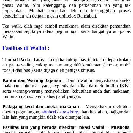
panas Walini,
Situ Patenggang
, dan perkebunan teh yang tak
terpisahkan. Melihat pemetikan teh dan kecanggihan proses
pengelohan teh dengan mesin orthodox Rancabali.
Tea walk, olah raga sambil menikmati alam disekitar pemandian
merasakan sejuknya udara pegunungan serta hangatnya air panas
Walini.
Fasilitas di Walini :
Tempat Parkir Luas
– Tersedia cukup luas, terletak didepan kolam
air panas walini, cukup menampung 400 kendaraan ( motor, mobil
roda 4 dan bus ) serta dijaga oleh petugas khusus.
Kantin dan Warung Jajanan
– Kantin walini menyediakan aneka
makanan, minuman yang hygienis dan dikelola oleh ibu-ibu IKBI,
serta warung-warung menyediakan kebutuhan anda dari makanan,
minuman dan souvenir khas parahyangan.
Pedagang kecil dan aneka makanan
– Menyediakan oleh-oleh
daerah pegunungan,
stroberi
/
strawberry
, bandrek abah, bajigur dan
lain-lain yang mungkin tidak ada ditempat lain.
Fasilitas lain yang berada disekitar lokasi walini – Musholla
,
tempat bermain anak, kamar mandi, toilet, tempat bilas, tempat