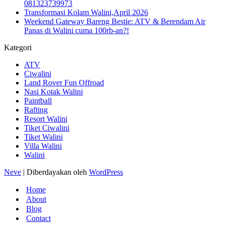
081323739973
Transformasi Kolam Walini,April 2026
Weekend Gateway Bareng Bestie: ATV & Berendam Air
Panas di Walini cuma 100rb-an?!
Kategori
ATV
Ciwalini
Land Rover Fun Offroad
Nasi Kotak Walini
Paintball
Rafting
Resort Walini
Tiket Ciwalini
Tiket Walini
Villa Walini
Walini
Neve
| Diberdayakan oleh
WordPress
Home
About
Blog
Contact