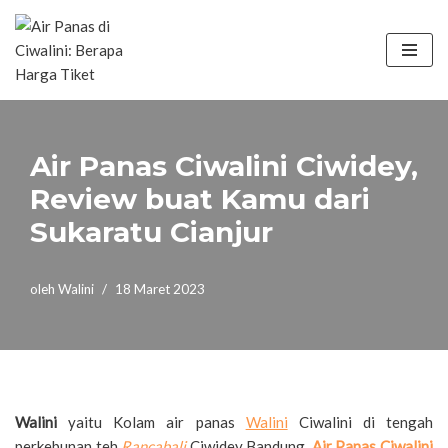
Lompat
ke
konten
Air Panas Ciwalini Ciwidey,
Review buat Kamu dari
Sukaratu Cianjur
oleh
Walini
18 Maret 2023
Walini
yaitu Kolam air panas
Walini
Ciwalini di tengah
perkebunan teh
Rancabali
Ciwidey Bandung,
Air Panas Ciwalini