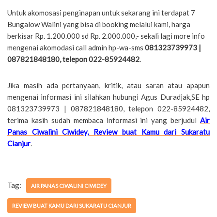
Untuk akomosasi penginapan untuk sekarang ini terdapat 7
Bungalow Walini yang bisa di booking melalui kami, harga
berkisar Rp. 1.200.000 sd Rp. 2.000.000,- sekali lagi more info
mengenai akomodasi call admin hp-wa-sms
081323739973 |
087821848180, telepon 022-85924482
.
Jika masih ada pertanyaan, kritik, atau saran atau apapun
mengenai informasi ini silahkan hubungi Agus Duradjak,SE hp
081323739973 | 087821848180, telepon 022-85924482,
terima kasih sudah membaca informasi ini yang berjudul
Air
Panas Ciwalini Ciwidey, Review buat Kamu dari Sukaratu
Cianjur
.
Tag:
AIR PANAS CIWALINI CIWIDEY
REVIEW BUAT KAMU DARI SUKARATU CIANJUR