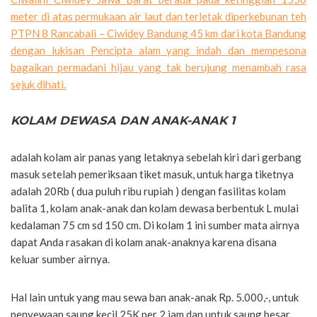
meter di atas permukaan air laut dan terletak diperkebunan teh
PTPN 8 Rancabali – Ciwidey Bandung 45 km dari kota Bandung
dengan lukisan Pencipta alam yang indah dan mempesona
bagaikan permadani hijau yang tak berujung menambah rasa
sejuk dihati.
KOLAM DEWASA DAN ANAK-ANAK 1
adalah kolam air panas yang letaknya sebelah kiri dari gerbang
masuk setelah pemeriksaan tiket masuk, untuk harga tiketnya
adalah 20Rb ( dua puluh ribu rupiah ) dengan fasilitas kolam
balita 1, kolam anak-anak dan kolam dewasa berbentuk L mulai
kedalaman 75 cm sd 150 cm. Di kolam 1 ini sumber mata airnya
dapat Anda rasakan di kolam anak-anaknya karena disana
keluar sumber airnya.
Hal lain untuk yang mau sewa ban anak-anak Rp. 5.000,-, untuk
penyewaan saung kecil 25K per 2 jam dan untuk saung besar