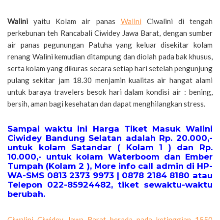
Walini
yaitu Kolam air panas
Walini
Ciwalini di tengah
perkebunan teh Rancabali Ciwidey Jawa Barat, dengan sumber
air panas pegunungan Patuha yang keluar disekitar kolam
renang Walini kemudian ditampung dan diolah pada bak khusus,
serta kolam yang dikuras secara setiap hari setelah pengunjung
pulang sekitar jam 18.30 menjamin kualitas air hangat alami
untuk baraya travelers besok hari dalam kondisi air : bening,
bersih, aman bagi kesehatan dan dapat menghilangkan stress.
Sampai waktu ini Harga Tiket Masuk Walini
Ciwidey Bandung Selatan adalah Rp. 20.000,-
untuk kolam Satandar ( Kolam 1 ) dan Rp.
10.000,- untuk kolam Waterboom dan Ember
Tumpah (Kolam 2 ), More info call admin di HP-
WA-SMS 0813 2373 9973 | 0878 2184 8180 atau
Telepon 022-85924482, tiket sewaktu-waktu
berubah.
Ciwalini Ciwidey Jawa Barat berada pada ketinggian 1550