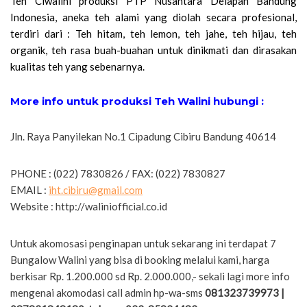
Teh Ciwalini produksi PTP Nusantara Delapan Bandung
Indonesia, aneka teh alami yang diolah secara profesional,
terdiri dari : Teh hitam, teh lemon, teh jahe, teh hijau, teh
organik, teh rasa buah-buahan untuk dinikmati dan dirasakan
kualitas teh yang sebenarnya.
More info untuk produksi Teh Walini hubungi :
Jln. Raya Panyilekan No.1 Cipadung Cibiru Bandung 40614
PHONE : (022) 7830826 / FAX: (022) 7830827
EMAIL :
iht.cibiru@gmail.com
Website : http://waliniofficial.co.id
Untuk akomosasi penginapan untuk sekarang ini terdapat 7
Bungalow Walini yang bisa di booking melalui kami, harga
berkisar Rp. 1.200.000 sd Rp. 2.000.000,- sekali lagi more info
mengenai akomodasi call admin hp-wa-sms
081323739973 |