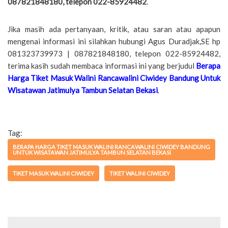
087821848180, telepon 022-85924482
.
Jika masih ada pertanyaan, kritik, atau saran atau apapun
mengenai informasi ini silahkan hubungi Agus Duradjak,SE hp
081323739973 | 087821848180, telepon 022-85924482,
terima kasih sudah membaca informasi ini yang berjudul
Berapa
Harga Tiket Masuk Walini Rancawalini Ciwidey Bandung Untuk
Wisatawan Jatimulya Tambun Selatan Bekasi
.
Tag:
BERAPA HARGA TIKET MASUK WALINI RANCAWALINI CIWIDEY BANDUNG
UNTUK WISATAWAN JATIMULYA TAMBUN SELATAN BEKASI
TIKET MASUK WALINI CIWIDEY
TIKET WALINI CIWIDEY