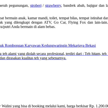
aerah pegunungan,
stroberi
/
strawberry
, bandrek abah, bajigur dan la
pat bermain anak, kamar mandi, toilet, tempat bilas, tempat istirahat da
k yang dilengkapi dengan ATV, Go Car, Flying Fox dan lain-lain
ra/putri Anda bermain di alam bebas.
h alami yang diolah secara profesional, terdiri dari : Teh hitam, teh
 dan dirasakan kualitas teh yang sebenarnya.
Walini yang bisa di booking melalui kami, harga berkisar Rp. 1.200.0