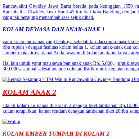
Rancawalini Ciwidey Jawa Barat berada pada ketinggian 1550 met
Rancabali – Ciwidey Jawa Barat 45 km dari kota Bandung dengan 
yang tak berujung menambah rasa sejuk dihati.
KOLAM DEWASA DAN ANAK-ANAK 1
yaitu kolam air panas yang letaknya sebelah kiri dari pintu masuk set
ribu rupiah ) dengan fasilitas kolam balita 1, kolam anak-anak dan 
sumber mata airnya dapat Anda rasakan di kolam anak-anaknya karena
Hal lain untuk yang mau sewa ban anak-anak Rp. 5.000,-, untuk sew
300.000,- sampai selesai include colokan listrik untuk kegiatan dengan
KOLAM ANAK 2
adalah kolam air panas di kolam 2 dengan tiket tambahan Rp.10.000
kolam terapi ikan, kamar rendam denagan tambahan tiket 20ribu samp
KOLAM EMBER TUMPAH DI KOLAM 2