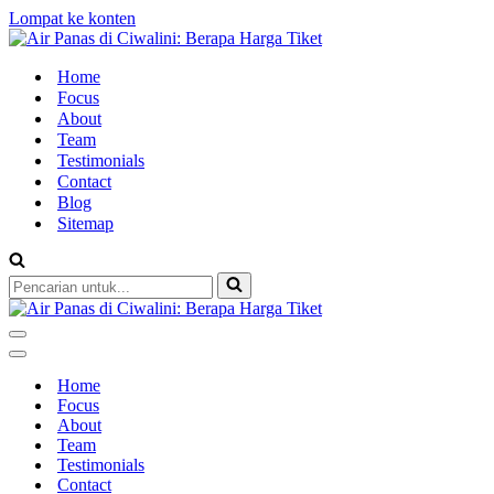
Lompat ke konten
Home
Focus
About
Team
Testimonials
Contact
Blog
Sitemap
Pencarian
untuk...
Menu
Navigasi
Menu
Navigasi
Home
Focus
About
Team
Testimonials
Contact