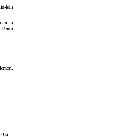
in-lain
n arena
. Kami
 lemon,
00 sd