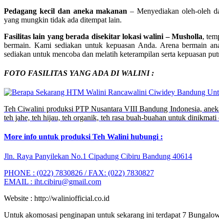
Pedagang kecil dan aneka makanan
– Menyediakan oleh-oleh d
yang mungkin tidak ada ditempat lain.
Fasilitas lain yang berada disekitar lokasi walini – Musholla
, tem
bermain. Kami sediakan untuk kepuasan Anda. Arena bermain ana
sediakan untuk mencoba dan melatih keterampilan serta kepuasan put
FOTO FASILITAS YANG ADA DI WALINI :
Teh Ciwalini produksi PTP Nusantara VIII Bandung Indonesia, aneka te
teh jahe, teh hijau, teh organik, teh rasa buah-buahan untuk dinikmati
More info untuk produksi Teh Walini hubungi :
Jln. Raya Panyilekan No.1 Cipadung Cibiru Bandung 40614
PHONE : (022) 7830826 / FAX: (022) 7830827
EMAIL :
iht.cibiru@gmail.com
Website : http://waliniofficial.co.id
Untuk akomosasi penginapan untuk sekarang ini terdapat 7 Bungalow 