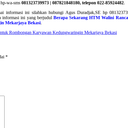
in hp-wa-sms
081323739973 | 087821848180, telepon 022-85924482
.
enai informasi ini silahkan hubungi Agus Duradjak,SE hp 08132373
informasi ini yang berjudul
Berapa Sekarang HTM Walini Ranca
n Mekarjaya Bekasi
.
Untuk Rombongan Karyawan Kedungwaringin Mekarjaya Bekasi
dai
*