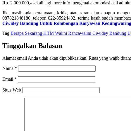
Rp. 2.000.000,- sekali lagi more info mengenai akomodasi call adm
Jika masih ada pertanyaan, kritik, atau saran atau apapun meng
087821848180, telepon 022-85924482, terima kasih sudah membaca 
Ciwidey Bandung Untuk Rombongan Karyawan Kedungwaringi
Tag:
Berapa Sekarang HTM Walini Rancawalini Ciwidey Bandung 
Tinggalkan Balasan
Alamat email Anda tidak akan dipublikasikan.
Ruas yang wajib ditan
Nama
*
Email
*
Situs Web