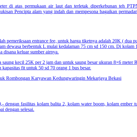
er di atas permukaan air laut dan terletak diperkebunan teh PTP
lukisan Pencipta alam yang indah dan mempesona bagaikan permadani
elah pemeriksaan entrance fee, untuk harga tiketnya adalah 20K ( dua p
kolam dewasa berbentuk L mulai kedalaman 75 cm sd 150 cm. Di kolam 1
 disana keluar sumber airnya.
a saung kecil 25K per 2 jam dan untuk saung besar ukuran 8×6 meter 
 kapasitas fit untuk 50 sd 70 orang 1 bus besar.
,- dengan fasilitas kolam balita 2, kolam water boom, kolam ember 
ai dengan selesai.