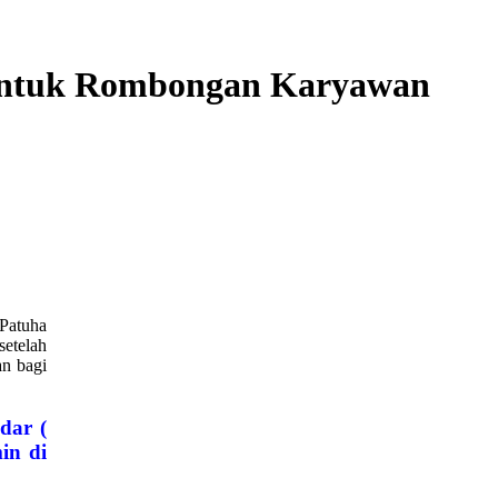
Untuk Rombongan Karyawan
 Patuha
setelah
an bagi
dar (
in di