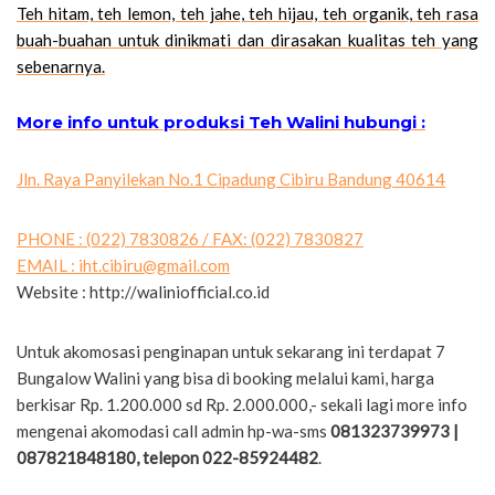
Teh hitam, teh lemon, teh jahe, teh hijau, teh organik, teh rasa
buah-buahan untuk dinikmati dan dirasakan kualitas teh yang
sebenarnya.
More info untuk produksi Teh Walini hubungi :
Jln. Raya Panyilekan No.1 Cipadung Cibiru Bandung 40614
PHONE : (022) 7830826 / FAX: (022) 7830827
EMAIL :
iht.cibiru@gmail.com
Website : http://waliniofficial.co.id
Untuk akomosasi penginapan untuk sekarang ini terdapat 7
Bungalow Walini yang bisa di booking melalui kami, harga
berkisar Rp. 1.200.000 sd Rp. 2.000.000,- sekali lagi more info
mengenai akomodasi call admin hp-wa-sms
081323739973 |
087821848180, telepon 022-85924482
.