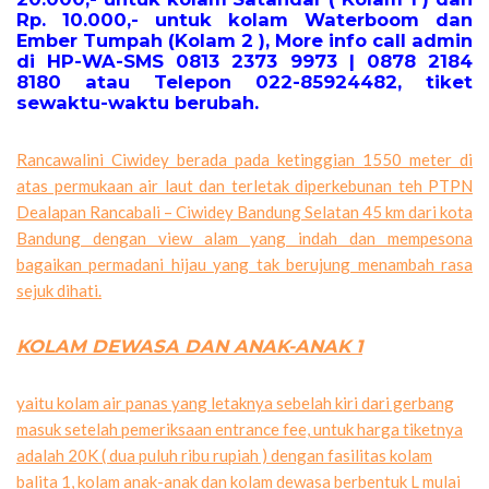
Rp. 10.000,- untuk kolam Waterboom dan
Ember Tumpah (Kolam 2 ), More info call admin
di HP-WA-SMS 0813 2373 9973 | 0878 2184
8180 atau Telepon 022-85924482, tiket
sewaktu-waktu berubah.
Rancawalini Ciwidey berada pada ketinggian 1550 meter di
atas permukaan air laut dan terletak diperkebunan teh PTPN
Dealapan Rancabali – Ciwidey Bandung Selatan 45 km dari kota
Bandung dengan view alam yang indah dan mempesona
bagaikan permadani hijau yang tak berujung menambah rasa
sejuk dihati.
KOLAM DEWASA DAN ANAK-ANAK 1
yaitu kolam air panas yang letaknya sebelah kiri dari gerbang
masuk setelah pemeriksaan entrance fee, untuk harga tiketnya
adalah 20K ( dua puluh ribu rupiah ) dengan fasilitas kolam
balita 1, kolam anak-anak dan kolam dewasa berbentuk L mulai