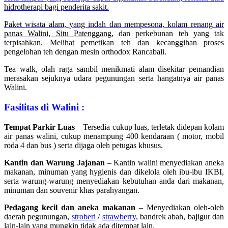
hidrotherapi bagi penderita sakit.
Paket wisata alam, yang indah dan mempesona, kolam renang air
panas Walini,
Situ Patenggang
, dan perkebunan teh yang tak
terpisahkan. Melihat pemetikan teh dan kecanggihan proses
pengelohan teh dengan mesin orthodox Rancabali.
Tea walk, olah raga sambil menikmati alam disekitar pemandian
merasakan sejuknya udara pegunungan serta hangatnya air panas
Walini.
Fasilitas di Walini :
Tempat Parkir Luas
– Tersedia cukup luas, terletak didepan kolam
air panas walini, cukup menampung 400 kendaraan ( motor, mobil
roda 4 dan bus ) serta dijaga oleh petugas khusus.
Kantin dan Warung Jajanan
– Kantin walini menyediakan aneka
makanan, minuman yang hygienis dan dikelola oleh ibu-ibu IKBI,
serta warung-warung menyediakan kebutuhan anda dari makanan,
minuman dan souvenir khas parahyangan.
Pedagang kecil dan aneka makanan
– Menyediakan oleh-oleh
daerah pegunungan,
stroberi
/
strawberry
, bandrek abah, bajigur dan
lain-lain yang mungkin tidak ada ditempat lain.