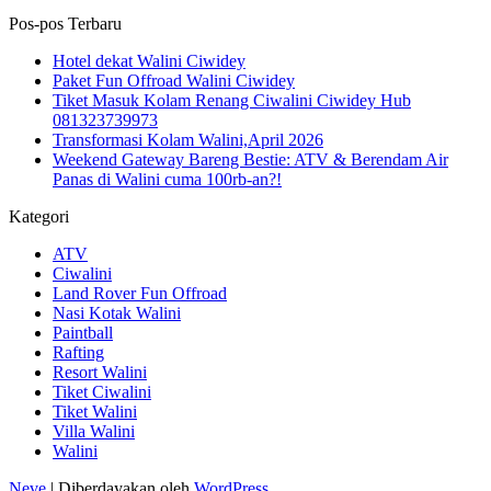
Pos-pos Terbaru
Hotel dekat Walini Ciwidey
Paket Fun Offroad Walini Ciwidey
Tiket Masuk Kolam Renang Ciwalini Ciwidey Hub
081323739973
Transformasi Kolam Walini,April 2026
Weekend Gateway Bareng Bestie: ATV & Berendam Air
Panas di Walini cuma 100rb-an?!
Kategori
ATV
Ciwalini
Land Rover Fun Offroad
Nasi Kotak Walini
Paintball
Rafting
Resort Walini
Tiket Ciwalini
Tiket Walini
Villa Walini
Walini
Neve
| Diberdayakan oleh
WordPress