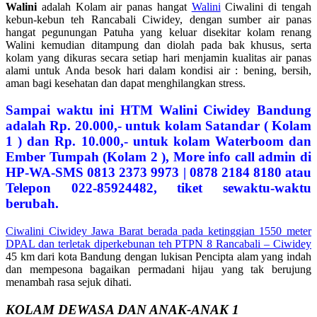
Walini
adalah Kolam air panas hangat
Walini
Ciwalini di tengah
kebun-kebun teh Rancabali Ciwidey, dengan sumber air panas
hangat pegunungan Patuha yang keluar disekitar kolam renang
Walini kemudian ditampung dan diolah pada bak khusus, serta
kolam yang dikuras secara setiap hari menjamin kualitas air panas
alami untuk Anda besok hari dalam kondisi air : bening, bersih,
aman bagi kesehatan dan dapat menghilangkan stress.
Sampai waktu ini HTM Walini Ciwidey Bandung
adalah Rp. 20.000,- untuk kolam Satandar ( Kolam
1 ) dan Rp. 10.000,- untuk kolam Waterboom dan
Ember Tumpah (Kolam 2 ), More info call admin di
HP-WA-SMS 0813 2373 9973 | 0878 2184 8180 atau
Telepon 022-85924482, tiket sewaktu-waktu
berubah.
Ciwalini Ciwidey Jawa Barat berada pada ketinggian 1550 meter
DPAL dan terletak diperkebunan teh PTPN 8 Rancabali –
Ciwidey
45 km dari kota Bandung dengan lukisan Pencipta alam yang indah
dan mempesona bagaikan permadani hijau yang tak berujung
menambah rasa sejuk dihati.
KOLAM DEWASA DAN ANAK-ANAK 1