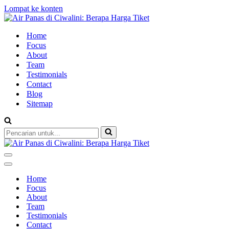
Lompat ke konten
Home
Focus
About
Team
Testimonials
Contact
Blog
Sitemap
Pencarian
untuk...
Menu
Navigasi
Menu
Navigasi
Home
Focus
About
Team
Testimonials
Contact