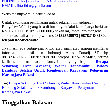
PHONE : (022) 7830826 / FAX: (022) 7830827
EMAIL :
iht.cibiru@gmail.com
Website : http://waliniofficial.co.id
Untuk akomosasi penginapan untuk sekarang ini terdapat 7
Bungalow Walini yang bisa di booking melalui kami, harga berkisar
Rp. 1.200.000 sd Rp. 2.000.000,- sekali lagi more info mengenai
akomodasi call admin hp-wa-sms
081323739973 | 087821848180,
telepon 022-85924482
.
Jika masih ada pertanyaan, kritik, atau saran atau apapun mengenai
informasi ini silahkan hubungi Agus Duradjak,SE hp
081323739973 | 087821848180, telepon 022-85924482, terima
kasih sudah membaca informasi ini yang berjudul
Berapa
Sekarang Tiket Sekarang Walini Rancawalini Ciwidey
Bandung Selatan Untuk Rombongan Karyawan Pebayuran
Karangjaya Bekasi
.
Tag:
Berapa Sekarang Tiket Sekarang Walini Rancawalini Ciwidey
Bandung Selatan Untuk Rombongan Karyawan Pebayuran
Karangjaya Bekasi
Tinggalkan Balasan