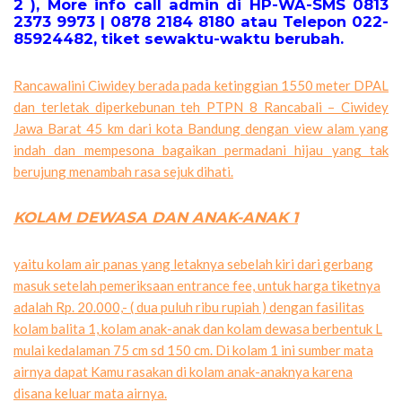
2 ), More info call admin di HP-WA-SMS 0813
2373 9973 | 0878 2184 8180 atau Telepon 022-
85924482, tiket sewaktu-waktu berubah.
Rancawalini Ciwidey berada pada ketinggian 1550 meter DPAL
dan terletak diperkebunan teh PTPN 8 Rancabali – Ciwidey
Jawa Barat 45 km dari kota Bandung dengan view alam yang
indah dan mempesona bagaikan permadani hijau yang tak
berujung menambah rasa sejuk dihati.
KOLAM DEWASA DAN ANAK-ANAK 1
yaitu kolam air panas yang letaknya sebelah kiri dari gerbang
masuk setelah pemeriksaan entrance fee, untuk harga tiketnya
adalah Rp. 20.000,- ( dua puluh ribu rupiah ) dengan fasilitas
kolam balita 1, kolam anak-anak dan kolam dewasa berbentuk L
mulai kedalaman 75 cm sd 150 cm. Di kolam 1 ini sumber mata
airnya dapat Kamu rasakan di kolam anak-anaknya karena
disana keluar mata airnya.