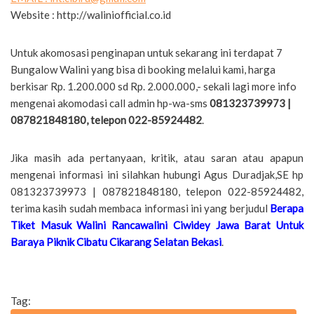
Website : http://waliniofficial.co.id
Untuk akomosasi penginapan untuk sekarang ini terdapat 7
Bungalow Walini yang bisa di booking melalui kami, harga
berkisar Rp. 1.200.000 sd Rp. 2.000.000,- sekali lagi more info
mengenai akomodasi call admin hp-wa-sms
081323739973 |
087821848180, telepon 022-85924482
.
Jika masih ada pertanyaan, kritik, atau saran atau apapun
mengenai informasi ini silahkan hubungi Agus Duradjak,SE hp
081323739973 | 087821848180, telepon 022-85924482,
terima kasih sudah membaca informasi ini yang berjudul
Berapa
Tiket Masuk Walini Rancawalini Ciwidey Jawa Barat Untuk
Baraya Piknik Cibatu Cikarang Selatan Bekasi
.
Tag: