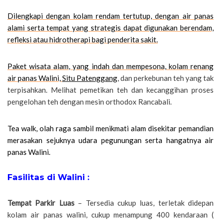
Dilengkapi dengan kolam rendam tertutup, dengan air panas
alami serta tempat yang strategis dapat digunakan berendam,
refleksi atau hidrotherapi bagi penderita sakit.
Paket wisata alam, yang indah dan mempesona, kolam renang
air panas Walini,
Situ Patenggang
, dan perkebunan teh yang tak
terpisahkan. Melihat pemetikan teh dan kecanggihan proses
pengelohan teh dengan mesin orthodox Rancabali.
Tea walk, olah raga sambil menikmati alam disekitar pemandian
merasakan sejuknya udara pegunungan serta hangatnya air
panas Walini.
Fasilitas di Walini :
Tempat Parkir Luas
– Tersedia cukup luas, terletak didepan
kolam air panas walini, cukup menampung 400 kendaraan (