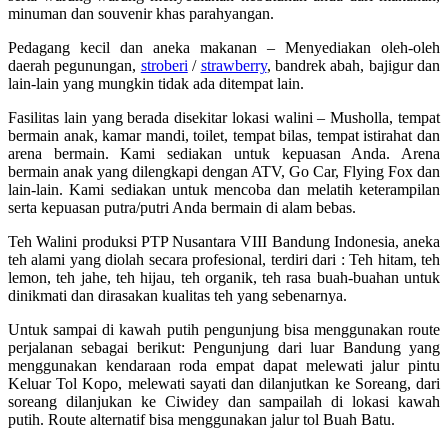
minuman dan souvenir khas parahyangan.
Pedagang kecil dan aneka makanan – Menyediakan oleh-oleh
daerah pegunungan,
stroberi
/
strawberry
, bandrek abah, bajigur dan
lain-lain yang mungkin tidak ada ditempat lain.
Fasilitas lain yang berada disekitar lokasi walini – Musholla, tempat
bermain anak, kamar mandi, toilet, tempat bilas, tempat istirahat dan
arena bermain. Kami sediakan untuk kepuasan Anda. Arena
bermain anak yang dilengkapi dengan ATV, Go Car, Flying Fox dan
lain-lain. Kami sediakan untuk mencoba dan melatih keterampilan
serta kepuasan putra/putri Anda bermain di alam bebas.
Teh Walini produksi PTP Nusantara VIII Bandung Indonesia, aneka
teh alami yang diolah secara profesional, terdiri dari : Teh hitam, teh
lemon, teh jahe, teh hijau, teh organik, teh rasa buah-buahan untuk
dinikmati dan dirasakan kualitas teh yang sebenarnya.
Untuk sampai di kawah putih pengunjung bisa menggunakan route
perjalanan sebagai berikut: Pengunjung dari luar Bandung yang
menggunakan kendaraan roda empat dapat melewati jalur pintu
Keluar Tol Kopo, melewati sayati dan dilanjutkan ke Soreang, dari
soreang dilanjukan ke Ciwidey dan sampailah di lokasi kawah
putih. Route alternatif bisa menggunakan jalur tol Buah Batu.