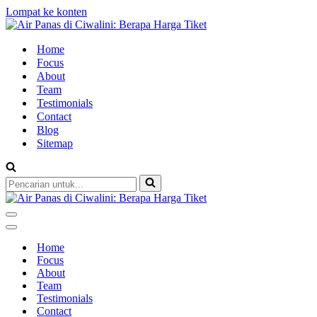
Lompat ke konten
Home
Focus
About
Team
Testimonials
Contact
Blog
Sitemap
Pencarian
untuk...
Menu
Navigasi
Menu
Navigasi
Home
Focus
About
Team
Testimonials
Contact