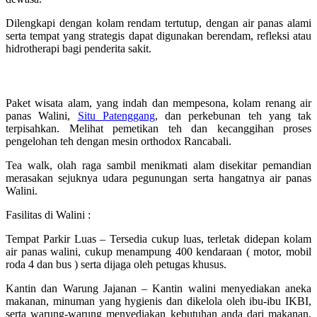
Dilengkapi dengan kolam rendam tertutup, dengan air panas alami
serta tempat yang strategis dapat digunakan berendam, refleksi atau
hidrotherapi bagi penderita sakit.
Berwisata dari sampang ke walini ciwidey
Paket wisata alam, yang indah dan mempesona, kolam renang air
panas Walini,
Situ Patenggang
, dan perkebunan teh yang tak
terpisahkan. Melihat pemetikan teh dan kecanggihan proses
pengelohan teh dengan mesin orthodox Rancabali.
Tea walk, olah raga sambil menikmati alam disekitar pemandian
merasakan sejuknya udara pegunungan serta hangatnya air panas
Walini.
Fasilitas di Walini :
Tempat Parkir Luas – Tersedia cukup luas, terletak didepan kolam
air panas walini, cukup menampung 400 kendaraan ( motor, mobil
roda 4 dan bus ) serta dijaga oleh petugas khusus.
Kantin dan Warung Jajanan – Kantin walini menyediakan aneka
makanan, minuman yang hygienis dan dikelola oleh ibu-ibu IKBI,
serta warung-warung menyediakan kebutuhan anda dari makanan,