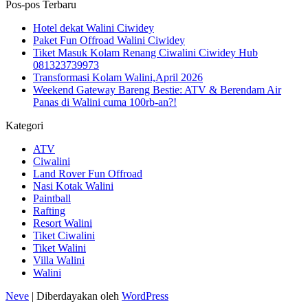
Pos-pos Terbaru
Hotel dekat Walini Ciwidey
Paket Fun Offroad Walini Ciwidey
Tiket Masuk Kolam Renang Ciwalini Ciwidey Hub
081323739973
Transformasi Kolam Walini,April 2026
Weekend Gateway Bareng Bestie: ATV & Berendam Air
Panas di Walini cuma 100rb-an?!
Kategori
ATV
Ciwalini
Land Rover Fun Offroad
Nasi Kotak Walini
Paintball
Rafting
Resort Walini
Tiket Ciwalini
Tiket Walini
Villa Walini
Walini
Neve
| Diberdayakan oleh
WordPress