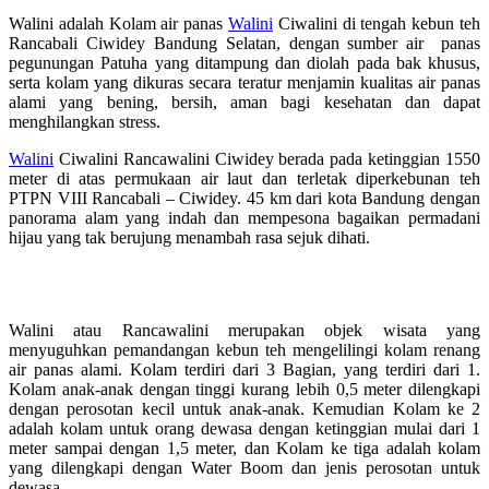
Walini adalah Kolam air panas
Walini
Ciwalini di tengah kebun teh
Rancabali Ciwidey Bandung Selatan, dengan sumber air panas
pegunungan Patuha yang ditampung dan diolah pada bak khusus,
serta kolam yang dikuras secara teratur menjamin kualitas air panas
alami yang bening, bersih, aman bagi kesehatan dan dapat
menghilangkan stress.
Walini
Ciwalini Rancawalini Ciwidey berada pada ketinggian 1550
meter di atas permukaan air laut dan terletak diperkebunan teh
PTPN VIII Rancabali – Ciwidey. 45 km dari kota Bandung dengan
panorama alam yang indah dan mempesona bagaikan permadani
hijau yang tak berujung menambah rasa sejuk dihati.
Berwisata dari sampang ke walini ciwidey
Walini atau Rancawalini merupakan objek wisata yang
menyuguhkan pemandangan kebun teh mengelilingi kolam renang
air panas alami. Kolam terdiri dari 3 Bagian, yang terdiri dari 1.
Kolam anak-anak dengan tinggi kurang lebih 0,5 meter dilengkapi
dengan perosotan kecil untuk anak-anak. Kemudian Kolam ke 2
adalah kolam untuk orang dewasa dengan ketinggian mulai dari 1
meter sampai dengan 1,5 meter, dan Kolam ke tiga adalah kolam
yang dilengkapi dengan Water Boom dan jenis perosotan untuk
dewasa.