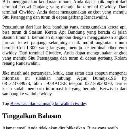
Bila menggunakan kendaraan umum, Anda dapat naik angkot dari
terminal Leuwi Panjang yang menuju ke terminal Ciwidey. Dari
terminal Ciwidey, Anda dapat menggunakan angkot yang menuju
Situ Patenggang dan turun di depan gerbang Rancawalini.
Pengunjung dari luar kota bandung yang menggunakan kereta api,
bisa turun di Stasiun Kereta Api Bandung yang berada di jalan
stasiun timur 1, kemudian dilanjutkan dengan menggunakan angkot
jurusan leuwi panjang, selanjutnya naik mobil angkutan umum
berupa Colt L300 yang langsung menuju ke terminal cibeureum
ciwidey. Dari terminal Ciwidey, Anda dapat menggunakan angkot
yang menuju Situ Patenggang dan turun di depan gerbang Kolam
renang Rancawalini.
Jika masih ada pertanyaan, kritik, atau saran atau apapun mengenai
informasi ini silahkan hubungi Agus Duradjak,SE hp
081323739973, bbm 597BACEE telepon 022-85920070, terima
kasih sudah membaca informasi ini yang berjudul Berwisata dari
sampang ke walini ciwidey.
Tag:
Berwisata dari sampang ke walini ciwidey
Tinggalkan Balasan
Alamat email Anda tidak akan dipublikasikan.
Ruas yang wajib