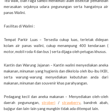
Tea walk, olah raga sambil menikmati alam disekitar pemandian
merasakan sejuknya udara pegunungan serta hangatnya air
panas Walini.
Fasilitas di Walini :
Tempat Parkir Luas – Tersedia cukup luas, terletak didepan
kolam air panas walini, cukup menampung 400 kendaraan (
motor, mobil roda 4 dan bus ) serta dijaga oleh petugas khusus.
Kantin dan Warung Jajanan – Kantin walini menyediakan aneka
makanan, minuman yang hygienis dan dikelola oleh ibu-ibu IKBI,
serta warung-warung menyediakan kebutuhan anda dari
makanan, minuman dan souvenir khas parahyangan.
Pedagang kecil dan aneka makanan – Menyediakan oleh-oleh
daerah pegunungan,
stroberi
/
strawberry
, bandrek abah,
bajigur dan lain-lain yang mungkin tidak ada ditempat lain.