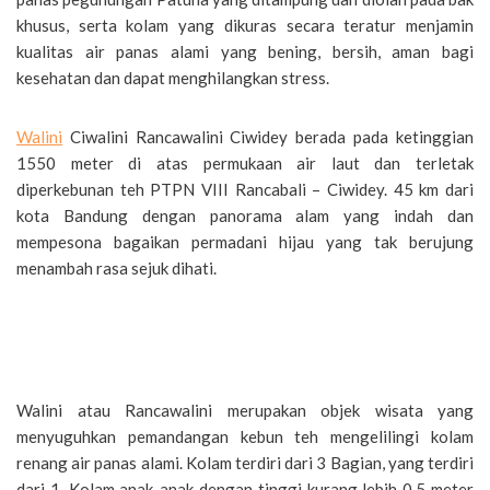
khusus, serta kolam yang dikuras secara teratur menjamin
kualitas air panas alami yang bening, bersih, aman bagi
kesehatan dan dapat menghilangkan stress.
Walini
Ciwalini Rancawalini Ciwidey berada pada ketinggian
1550 meter di atas permukaan air laut dan terletak
diperkebunan teh PTPN VIII Rancabali – Ciwidey. 45 km dari
kota Bandung dengan panorama alam yang indah dan
mempesona bagaikan permadani hijau yang tak berujung
menambah rasa sejuk dihati.
Berwisata dari surakarta ke walini
ciwidey
Walini atau Rancawalini merupakan objek wisata yang
menyuguhkan pemandangan kebun teh mengelilingi kolam
renang air panas alami. Kolam terdiri dari 3 Bagian, yang terdiri
dari 1. Kolam anak-anak dengan tinggi kurang lebih 0,5 meter