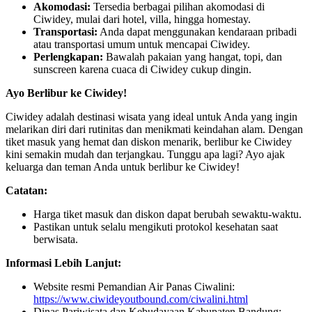
Akomodasi:
Tersedia berbagai pilihan akomodasi di
Ciwidey, mulai dari hotel, villa, hingga homestay.
Transportasi:
Anda dapat menggunakan kendaraan pribadi
atau transportasi umum untuk mencapai Ciwidey.
Perlengkapan:
Bawalah pakaian yang hangat, topi, dan
sunscreen karena cuaca di Ciwidey cukup dingin.
Ayo Berlibur ke Ciwidey!
Ciwidey adalah destinasi wisata yang ideal untuk Anda yang ingin
melarikan diri dari rutinitas dan menikmati keindahan alam. Dengan
tiket masuk yang hemat dan diskon menarik, berlibur ke Ciwidey
kini semakin mudah dan terjangkau. Tunggu apa lagi? Ayo ajak
keluarga dan teman Anda untuk berlibur ke Ciwidey!
Catatan:
Harga tiket masuk dan diskon dapat berubah sewaktu-waktu.
Pastikan untuk selalu mengikuti protokol kesehatan saat
berwisata.
Informasi Lebih Lanjut:
Website resmi Pemandian Air Panas Ciwalini:
https://www.ciwideyoutbound.com/ciwalini.html
Dinas Pariwisata dan Kebudayaan Kabupaten Bandung: