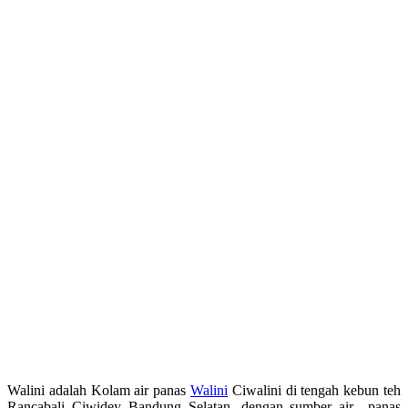
Walini adalah Kolam air panas
Walini
Ciwalini di tengah kebun teh
Rancabali Ciwidey Bandung Selatan, dengan sumber air panas