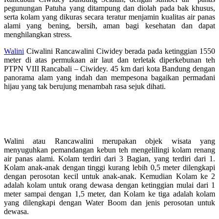
pegunungan Patuha yang ditampung dan diolah pada bak khusus,
serta kolam yang dikuras secara teratur menjamin kualitas air panas
alami yang bening, bersih, aman bagi kesehatan dan dapat
menghilangkan stress.
Walini
Ciwalini Rancawalini Ciwidey berada pada ketinggian 1550
meter di atas permukaan air laut dan terletak diperkebunan teh
PTPN VIII Rancabali – Ciwidey. 45 km dari kota Bandung dengan
panorama alam yang indah dan mempesona bagaikan permadani
hijau yang tak berujung menambah rasa sejuk dihati.
Berwisata dari tangerang ke walini
ciwidey
Walini atau Rancawalini merupakan objek wisata yang
menyuguhkan pemandangan kebun teh mengelilingi kolam renang
air panas alami. Kolam terdiri dari 3 Bagian, yang terdiri dari 1.
Kolam anak-anak dengan tinggi kurang lebih 0,5 meter dilengkapi
dengan perosotan kecil untuk anak-anak. Kemudian Kolam ke 2
adalah kolam untuk orang dewasa dengan ketinggian mulai dari 1
meter sampai dengan 1,5 meter, dan Kolam ke tiga adalah kolam
yang dilengkapi dengan Water Boom dan jenis perosotan untuk
dewasa.