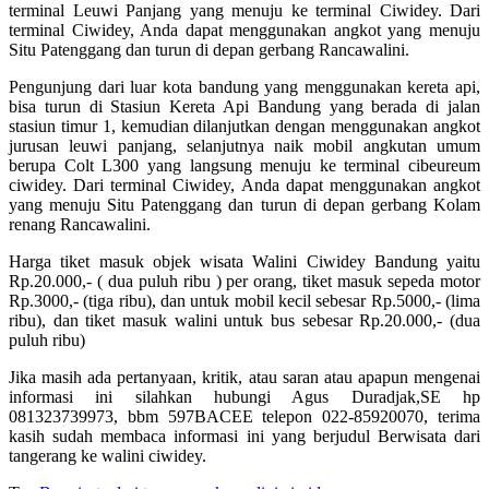
terminal Leuwi Panjang yang menuju ke terminal Ciwidey. Dari
terminal Ciwidey, Anda dapat menggunakan angkot yang menuju
Situ Patenggang dan turun di depan gerbang Rancawalini.
Pengunjung dari luar kota bandung yang menggunakan kereta api,
bisa turun di Stasiun Kereta Api Bandung yang berada di jalan
stasiun timur 1, kemudian dilanjutkan dengan menggunakan angkot
jurusan leuwi panjang, selanjutnya naik mobil angkutan umum
berupa Colt L300 yang langsung menuju ke terminal cibeureum
ciwidey. Dari terminal Ciwidey, Anda dapat menggunakan angkot
yang menuju Situ Patenggang dan turun di depan gerbang Kolam
renang Rancawalini.
Harga tiket masuk objek wisata Walini Ciwidey Bandung yaitu
Rp.20.000,- ( dua puluh ribu ) per orang, tiket masuk sepeda motor
Rp.3000,- (tiga ribu), dan untuk mobil kecil sebesar Rp.5000,- (lima
ribu), dan tiket masuk walini untuk bus sebesar Rp.20.000,- (dua
puluh ribu)
Jika masih ada pertanyaan, kritik, atau saran atau apapun mengenai
informasi ini silahkan hubungi Agus Duradjak,SE hp
081323739973, bbm 597BACEE telepon 022-85920070, terima
kasih sudah membaca informasi ini yang berjudul Berwisata dari
tangerang ke walini ciwidey.