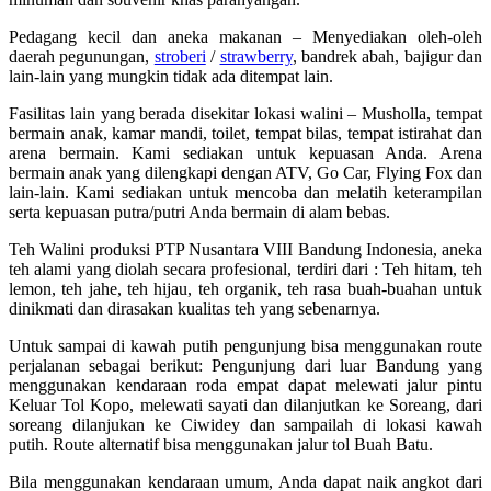
Pedagang kecil dan aneka makanan – Menyediakan oleh-oleh
daerah pegunungan,
stroberi
/
strawberry
, bandrek abah, bajigur dan
lain-lain yang mungkin tidak ada ditempat lain.
Fasilitas lain yang berada disekitar lokasi walini – Musholla, tempat
bermain anak, kamar mandi, toilet, tempat bilas, tempat istirahat dan
arena bermain. Kami sediakan untuk kepuasan Anda. Arena
bermain anak yang dilengkapi dengan ATV, Go Car, Flying Fox dan
lain-lain. Kami sediakan untuk mencoba dan melatih keterampilan
serta kepuasan putra/putri Anda bermain di alam bebas.
Teh Walini produksi PTP Nusantara VIII Bandung Indonesia, aneka
teh alami yang diolah secara profesional, terdiri dari : Teh hitam, teh
lemon, teh jahe, teh hijau, teh organik, teh rasa buah-buahan untuk
dinikmati dan dirasakan kualitas teh yang sebenarnya.
Untuk sampai di kawah putih pengunjung bisa menggunakan route
perjalanan sebagai berikut: Pengunjung dari luar Bandung yang
menggunakan kendaraan roda empat dapat melewati jalur pintu
Keluar Tol Kopo, melewati sayati dan dilanjutkan ke Soreang, dari
soreang dilanjukan ke Ciwidey dan sampailah di lokasi kawah
putih. Route alternatif bisa menggunakan jalur tol Buah Batu.
Bila menggunakan kendaraan umum, Anda dapat naik angkot dari