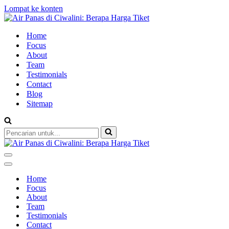
Lompat ke konten
Home
Focus
About
Team
Testimonials
Contact
Blog
Sitemap
Pencarian
untuk...
Menu
Navigasi
Menu
Navigasi
Home
Focus
About
Team
Testimonials
Contact