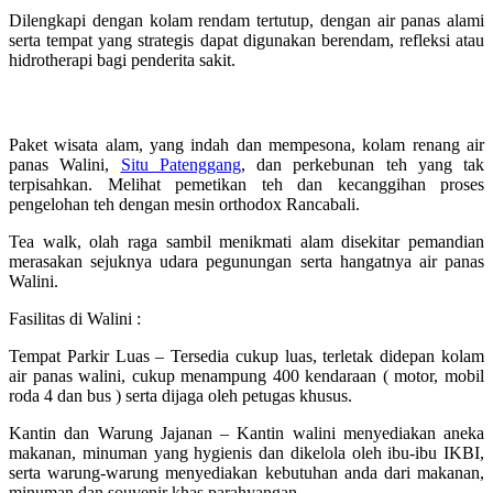
Dilengkapi dengan kolam rendam tertutup, dengan air panas alami
serta tempat yang strategis dapat digunakan berendam, refleksi atau
hidrotherapi bagi penderita sakit.
Berwisata dari tangerang ke walini ciwidey
Paket wisata alam, yang indah dan mempesona, kolam renang air
panas Walini,
Situ Patenggang
, dan perkebunan teh yang tak
terpisahkan. Melihat pemetikan teh dan kecanggihan proses
pengelohan teh dengan mesin orthodox Rancabali.
Tea walk, olah raga sambil menikmati alam disekitar pemandian
merasakan sejuknya udara pegunungan serta hangatnya air panas
Walini.
Fasilitas di Walini :
Tempat Parkir Luas – Tersedia cukup luas, terletak didepan kolam
air panas walini, cukup menampung 400 kendaraan ( motor, mobil
roda 4 dan bus ) serta dijaga oleh petugas khusus.
Kantin dan Warung Jajanan – Kantin walini menyediakan aneka
makanan, minuman yang hygienis dan dikelola oleh ibu-ibu IKBI,
serta warung-warung menyediakan kebutuhan anda dari makanan,
minuman dan souvenir khas parahyangan.