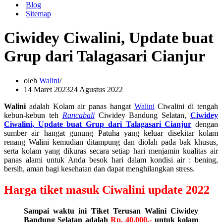
Blog
Sitemap
Ciwidey Ciwalini, Update buat
Grup dari Talagasari Cianjur
oleh
Walini
14 Maret 2023
24 Agustus 2022
Walini
adalah Kolam air panas hangat
Walini
Ciwalini di tengah
kebun-kebun teh
Rancabali
Ciwidey Bandung Selatan,
Ciwidey
Ciwalini, Update buat Grup dari Talagasari Cianjur
dengan
sumber air hangat gunung Patuha yang keluar disekitar kolam
renang Walini kemudian ditampung dan diolah pada bak khusus,
serta kolam yang dikuras secara setiap hari menjamin kualitas air
panas alami untuk Anda besok hari dalam kondisi air : bening,
bersih, aman bagi kesehatan dan dapat menghilangkan stress.
Harga tiket masuk Ciwalini update 2022
Sampai waktu ini Tiket Terusan Walini Ciwidey
Bandung Selatan adalah
Rp. 40.000,-
untuk kolam