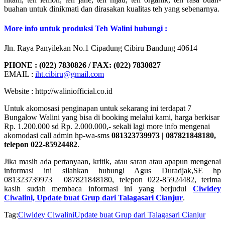
buahan untuk dinikmati dan dirasakan kualitas teh yang sebenarnya.
More info untuk produksi Teh Walini hubungi :
Jln. Raya Panyilekan No.1 Cipadung Cibiru Bandung 40614
PHONE : (022) 7830826 / FAX: (022) 7830827
EMAIL :
iht.cibiru@gmail.com
Website : http://waliniofficial.co.id
Untuk akomosasi penginapan untuk sekarang ini terdapat 7
Bungalow Walini yang bisa di booking melalui kami, harga berkisar
Rp. 1.200.000 sd Rp. 2.000.000,- sekali lagi more info mengenai
akomodasi call admin hp-wa-sms
081323739973 | 087821848180,
telepon 022-85924482
.
Jika masih ada pertanyaan, kritik, atau saran atau apapun mengenai
informasi ini silahkan hubungi Agus Duradjak,SE hp
081323739973 | 087821848180, telepon 022-85924482, terima
kasih sudah membaca informasi ini yang berjudul
Ciwidey
Ciwalini, Update buat Grup dari Talagasari Cianjur
.
Tag:
Ciwidey Ciwalini
Update buat Grup dari Talagasari Cianjur