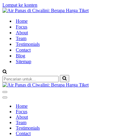
Lompat ke konten
Home
Focus
About
Team
Testimonials
Contact
Blog
Sitemap
Pencarian
untuk...
Menu
Navigasi
Menu
Navigasi
Home
Focus
About
Team
Testimonials
Contact