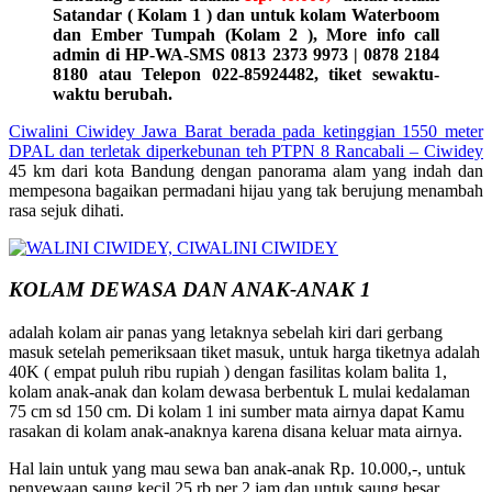
Satandar ( Kolam 1 ) dan untuk kolam Waterboom
dan Ember Tumpah (Kolam 2 ), More info call
admin di HP-WA-SMS 0813 2373 9973 | 0878 2184
8180 atau Telepon 022-85924482, tiket sewaktu-
waktu berubah.
Ciwalini Ciwidey Jawa Barat berada pada ketinggian 1550 meter
DPAL dan terletak diperkebunan teh PTPN 8 Rancabali –
Ciwidey
45 km dari kota Bandung dengan panorama alam yang indah dan
mempesona bagaikan permadani hijau yang tak berujung menambah
rasa sejuk dihati.
KOLAM DEWASA DAN ANAK-ANAK 1
adalah kolam air panas yang letaknya sebelah kiri dari gerbang
masuk setelah pemeriksaan tiket masuk, untuk harga tiketnya adalah
40K ( empat puluh ribu rupiah ) dengan fasilitas kolam balita 1,
kolam anak-anak dan kolam dewasa berbentuk L mulai kedalaman
75 cm sd 150 cm. Di kolam 1 ini sumber mata airnya dapat Kamu
rasakan di kolam anak-anaknya karena disana keluar mata airnya.
Hal lain untuk yang mau sewa ban anak-anak Rp. 10.000,-, untuk
penyewaan saung kecil 25 rb per 2 jam dan untuk saung besar