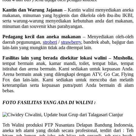
Kantin dan Warung Jajanan
– Kantin walini menyediakan aneka
makanan, minuman yang hygienis dan dikelola oleh ibu-ibu IKBI,
serta warung-warung menyediakan kebutuhan anda dari makanan,
minuman dan souvenir khas parahyangan.
Pedagang kecil dan aneka makanan
– Menyediakan oleh-oleh
daerah pegunungan,
stroberi
/
strawberry
, bandrek abah, bajigur dan
lain-lain yang mungkin tidak ada ditempat lain.
Fasilitas lain yang berada disekitar lokasi walini – Musholla
,
tempat bermain anak, kamar mandi, toilet, tempat bilas, tempat
istirahat dan arena bermain. Kami sediakan untuk kepuasan Anda.
Arena bermain anak yang dilengkapi dengan ATV, Go Car, Flying
Fox dan lain-lain. Kami sediakan untuk mencoba dan melatih
keterampilan serta kepuasan putra/putri Anda bermain di alam
bebas.
FOTO FASILITAS YANG ADA DI WALINI :
Teh Walini produksi PTP Nusantara Delapan Bandung Indonesia,
aneka teh alami yang diolah secara profesional, terdiri dari : Teh
hitam, teh lemon, teh jahe, teh hijau, teh organik, teh rasa buah-