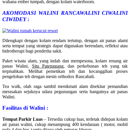
wahana ember tumpah, dengan kolam waterboom.
AKOMODASI WALINI RANCAWALINI CIWALINI
CIWIDEY :
Dilengkapi dengan kolam rendam tertutup, dengan air panas alami
serta tempat yang strategis dapat digunakan berendam, refleksi atau
hidrotherapi bagi penderita sakit.
Paket wisata alam, yang indah dan mempesona, kolam renang air
panas Walini,
Situ Patenggang
, dan perkebunan teh yang tak
terpisahkan. Melihat pemetikan teh dan kecanggihan proses
pengelohan teh dengan mesin orthodox Rancabali.
Tea walk, olah raga sambil menikmati alam disekitar pemandian
merasakan sejuknya udara pegunungan serta hangatnya air panas
Walini.
Fasilitas di Walini :
Tempat Parkir Luas
– Tersedia cukup luas, terletak didepan kolam
air panas walini, cukup menampung 400 kendaraan ( motor, mobil
roda 4 dan bus ) serta dijaga oleh petugas khusus.