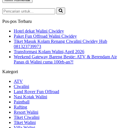
Pencarian
untuk...
Pos-pos Terbaru
Hotel dekat Walini Ciwidey
Paket Fun Offroad Walini Ciwidey
Tiket Masuk Kolam Renang Ciwalini Ciwidey Hub
081323739973
Transformasi Kolam Walini,April 2026
Weekend Gateway Bareng Bestie: ATV & Berendam Air
Panas di Walini cuma 100rb-an?!
Kategori
ATV
Ciwalini
Land Rover Fun Offroad
Nasi Kotak Walini
Paintball
Rafting
Resort Walini
Tiket Ciwalini
Tiket Walini
Villa Walini