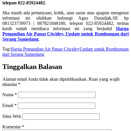
telepon 022-85924482
.
Jika masih ada pertanyaan, kritik, atau saran atau apapun mengenai
informasi ini silahkan hubungi Agus Duradjak,SE hp
081323739973 | 087821848180, telepon 022-85924482, terima
kasih sudah membaca informasi ini yang berjudul
Harga
Pemandian Air Panas Ciwidey, Update untuk Rombongan dari
Serang Sumedang
.
Tag:
Harga Pemandian Air Panas Ciwidey
Update untuk Rombongan
dari Serang Sumedang
Tinggalkan Balasan
Alamat email Anda tidak akan dipublikasikan.
Ruas yang wajib
ditandai
*
Nama
*
Email
*
Situs Web
Komentar
*