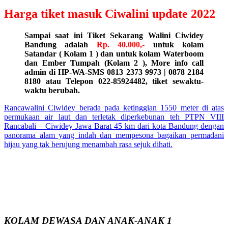
Harga tiket masuk Ciwalini update 2022
Sampai saat ini Tiket Sekarang Walini Ciwidey
Bandung adalah
Rp. 40.000,-
untuk kolam
Satandar ( Kolam 1 ) dan untuk kolam Waterboom
dan Ember Tumpah (Kolam 2 ), More info call
admin di HP-WA-SMS 0813 2373 9973 | 0878 2184
8180 atau Telepon 022-85924482, tiket sewaktu-
waktu berubah.
Rancawalini Ciwidey berada pada ketinggian 1550 meter di atas
permukaan air laut dan terletak diperkebunan teh PTPN VIII
Rancabali – Ciwidey Jawa Barat 45 km dari kota Bandung dengan
panorama alam yang indah dan mempesona bagaikan permadani
hijau yang tak berujung menambah rasa sejuk dihati.
KOLAM DEWASA DAN ANAK-ANAK 1