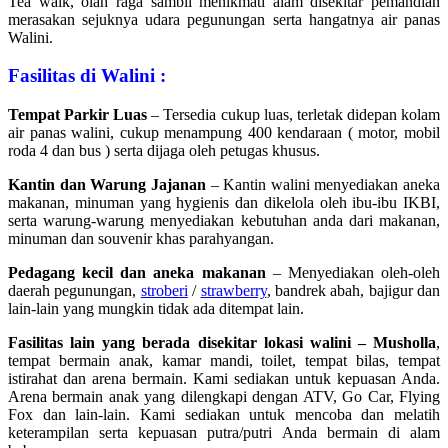
Tea walk, olah raga sambil menikmati alam disekitar pemandian
merasakan sejuknya udara pegunungan serta hangatnya air panas
Walini.
Fasilitas di Walini :
Tempat Parkir Luas
– Tersedia cukup luas, terletak didepan kolam
air panas walini, cukup menampung 400 kendaraan ( motor, mobil
roda 4 dan bus ) serta dijaga oleh petugas khusus.
Kantin dan Warung Jajanan
– Kantin walini menyediakan aneka
makanan, minuman yang hygienis dan dikelola oleh ibu-ibu IKBI,
serta warung-warung menyediakan kebutuhan anda dari makanan,
minuman dan souvenir khas parahyangan.
Pedagang kecil dan aneka makanan
– Menyediakan oleh-oleh
daerah pegunungan,
stroberi
/
strawberry
, bandrek abah, bajigur dan
lain-lain yang mungkin tidak ada ditempat lain.
Fasilitas lain yang berada disekitar lokasi walini – Musholla
,
tempat bermain anak, kamar mandi, toilet, tempat bilas, tempat
istirahat dan arena bermain. Kami sediakan untuk kepuasan Anda.
Arena bermain anak yang dilengkapi dengan ATV, Go Car, Flying
Fox dan lain-lain. Kami sediakan untuk mencoba dan melatih
keterampilan serta kepuasan putra/putri Anda bermain di alam