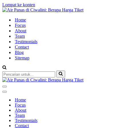
Lompat ke konten
Home
Focus
About
Team
Testimonials
Contact
Blog
Sitemap
Pencarian
untuk...
Menu
Navigasi
Menu
Navigasi
Home
Focus
About
Team
Testimonials
Contact