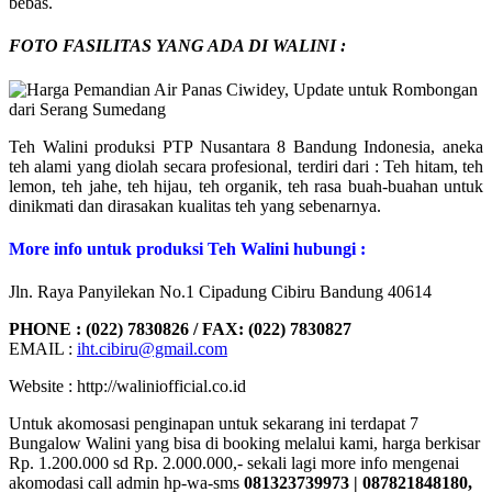
bebas.
FOTO FASILITAS YANG ADA DI WALINI :
Teh Walini produksi PTP Nusantara 8 Bandung Indonesia, aneka
teh alami yang diolah secara profesional, terdiri dari : Teh hitam, teh
lemon, teh jahe, teh hijau, teh organik, teh rasa buah-buahan untuk
dinikmati dan dirasakan kualitas teh yang sebenarnya.
More info untuk produksi Teh Walini hubungi :
Jln. Raya Panyilekan No.1 Cipadung Cibiru Bandung 40614
PHONE : (022) 7830826 / FAX: (022) 7830827
EMAIL :
iht.cibiru@gmail.com
Website : http://waliniofficial.co.id
Untuk akomosasi penginapan untuk sekarang ini terdapat 7
Bungalow Walini yang bisa di booking melalui kami, harga berkisar
Rp. 1.200.000 sd Rp. 2.000.000,- sekali lagi more info mengenai
akomodasi call admin hp-wa-sms
081323739973 | 087821848180,