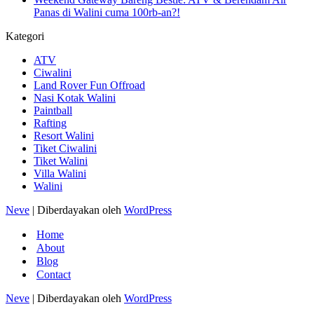
Panas di Walini cuma 100rb-an?!
Kategori
ATV
Ciwalini
Land Rover Fun Offroad
Nasi Kotak Walini
Paintball
Rafting
Resort Walini
Tiket Ciwalini
Tiket Walini
Villa Walini
Walini
Neve
| Diberdayakan oleh
WordPress
Home
About
Blog
Contact
Neve
| Diberdayakan oleh
WordPress