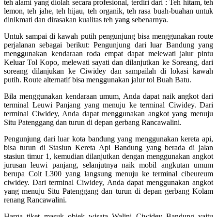
teh alami yang diolah secara profesional, terdiri dari : Teh hitam, teh
lemon, teh jahe, teh hijau, teh organik, teh rasa buah-buahan untuk
dinikmati dan dirasakan kualitas teh yang sebenarnya.
Untuk sampai di kawah putih pengunjung bisa menggunakan route
perjalanan sebagai berikut: Pengunjung dari luar Bandung yang
menggunakan kendaraan roda empat dapat melewati jalur pintu
Keluar Tol Kopo, melewati sayati dan dilanjutkan ke Soreang, dari
soreang dilanjukan ke Ciwidey dan sampailah di lokasi kawah
putih. Route alternatif bisa menggunakan jalur tol Buah Batu.
Bila menggunakan kendaraan umum, Anda dapat naik angkot dari
terminal Leuwi Panjang yang menuju ke terminal Ciwidey. Dari
terminal Ciwidey, Anda dapat menggunakan angkot yang menuju
Situ Patenggang dan turun di depan gerbang Rancawalini.
Pengunjung dari luar kota bandung yang menggunakan kereta api,
bisa turun di Stasiun Kereta Api Bandung yang berada di jalan
stasiun timur 1, kemudian dilanjutkan dengan menggunakan angkot
jurusan leuwi panjang, selanjutnya naik mobil angkutan umum
berupa Colt L300 yang langsung menuju ke terminal cibeureum
ciwidey. Dari terminal Ciwidey, Anda dapat menggunakan angkot
yang menuju Situ Patenggang dan turun di depan gerbang Kolam
renang Rancawalini.
Harga tiket masuk objek wisata Walini Ciwidey Bandung yaitu