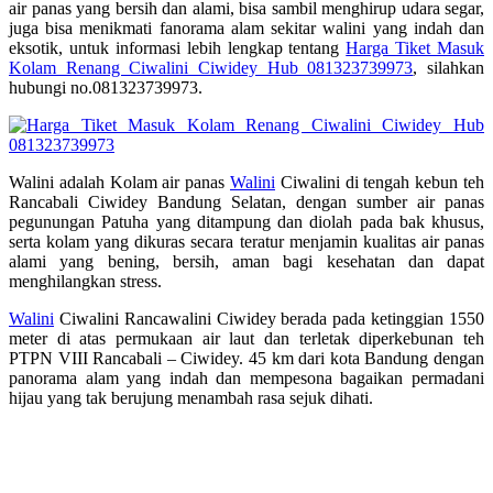
air panas yang bersih dan alami, bisa sambil menghirup udara segar,
juga bisa menikmati fanorama alam sekitar walini yang indah dan
eksotik, untuk informasi lebih lengkap tentang
Harga Tiket Masuk
Kolam Renang Ciwalini Ciwidey Hub 081323739973
, silahkan
hubungi no.081323739973.
Walini adalah Kolam air panas
Walini
Ciwalini di tengah kebun teh
Rancabali Ciwidey Bandung Selatan, dengan sumber air panas
pegunungan Patuha yang ditampung dan diolah pada bak khusus,
serta kolam yang dikuras secara teratur menjamin kualitas air panas
alami yang bening, bersih, aman bagi kesehatan dan dapat
menghilangkan stress.
Walini
Ciwalini Rancawalini Ciwidey berada pada ketinggian 1550
meter di atas permukaan air laut dan terletak diperkebunan teh
PTPN VIII Rancabali – Ciwidey. 45 km dari kota Bandung dengan
panorama alam yang indah dan mempesona bagaikan permadani
hijau yang tak berujung menambah rasa sejuk dihati.
Harga Tiket Masuk Kolam Renang
Ciwalini Ciwidey Hub 081323739973