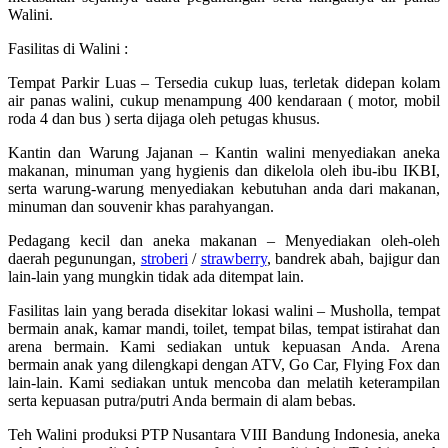
Walini.
Fasilitas di Walini :
Tempat Parkir Luas – Tersedia cukup luas, terletak didepan kolam
air panas walini, cukup menampung 400 kendaraan ( motor, mobil
roda 4 dan bus ) serta dijaga oleh petugas khusus.
Kantin dan Warung Jajanan – Kantin walini menyediakan aneka
makanan, minuman yang hygienis dan dikelola oleh ibu-ibu IKBI,
serta warung-warung menyediakan kebutuhan anda dari makanan,
minuman dan souvenir khas parahyangan.
Pedagang kecil dan aneka makanan – Menyediakan oleh-oleh
daerah pegunungan,
stroberi
/
strawberry
, bandrek abah, bajigur dan
lain-lain yang mungkin tidak ada ditempat lain.
Fasilitas lain yang berada disekitar lokasi walini – Musholla, tempat
bermain anak, kamar mandi, toilet, tempat bilas, tempat istirahat dan
arena bermain. Kami sediakan untuk kepuasan Anda. Arena
bermain anak yang dilengkapi dengan ATV, Go Car, Flying Fox dan
lain-lain. Kami sediakan untuk mencoba dan melatih keterampilan
serta kepuasan putra/putri Anda bermain di alam bebas.
Teh Walini produksi PTP Nusantara VIII Bandung Indonesia, aneka