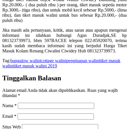
Rp.20.000,- ( dua puluh ribu ) per orang, tiket masuk sepeda motor
Rp.3000,- (tiga ribu), dan untuk mobil kecil sebesar Rp.5000,- (lima
ribu), dan tiket masuk walini untuk bus sebesar Rp.20.000,- (dua
puluh ribu)
Jika masih ada pertanyaan, kritik, atau saran atau apapun mengenai
informasi ini silahkan hubungi Agus Duradjak,SE hp
081323739973, bbm 597BACEE telepon 022-85920070, terima
kasih sudah membaca informasi ini yang berjudul Harga Tiket
Masuk Kolam Renang Ciwalini Ciwidey Hub 081323739973.
Tag:
bungalow walini
cottage walini
penginapan walini
tiket masuk
walini
tiket masuk walini 2019
Tinggalkan Balasan
Alamat email Anda tidak akan dipublikasikan.
Ruas yang wajib
ditandai
*
Nama
*
Email
*
Situs Web