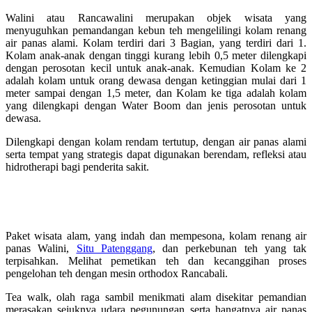
Walini atau Rancawalini merupakan objek wisata yang
menyuguhkan pemandangan kebun teh mengelilingi kolam renang
air panas alami. Kolam terdiri dari 3 Bagian, yang terdiri dari 1.
Kolam anak-anak dengan tinggi kurang lebih 0,5 meter dilengkapi
dengan perosotan kecil untuk anak-anak. Kemudian Kolam ke 2
adalah kolam untuk orang dewasa dengan ketinggian mulai dari 1
meter sampai dengan 1,5 meter, dan Kolam ke tiga adalah kolam
yang dilengkapi dengan Water Boom dan jenis perosotan untuk
dewasa.
Dilengkapi dengan kolam rendam tertutup, dengan air panas alami
serta tempat yang strategis dapat digunakan berendam, refleksi atau
hidrotherapi bagi penderita sakit.
Harga Tiket Masuk Kolam Renang Ciwalini
Ciwidey Hub 081323739973
Paket wisata alam, yang indah dan mempesona, kolam renang air
panas Walini,
Situ Patenggang
, dan perkebunan teh yang tak
terpisahkan. Melihat pemetikan teh dan kecanggihan proses
pengelohan teh dengan mesin orthodox Rancabali.
Tea walk, olah raga sambil menikmati alam disekitar pemandian
merasakan sejuknya udara pegunungan serta hangatnya air panas