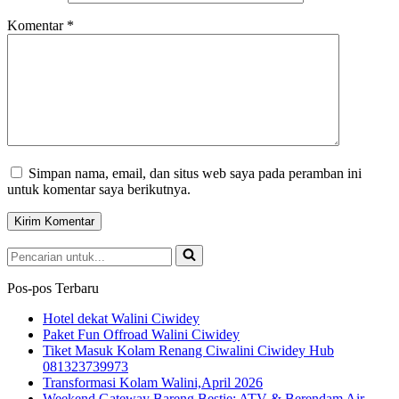
Komentar
*
Simpan nama, email, dan situs web saya pada peramban ini
untuk komentar saya berikutnya.
Pencarian
untuk...
Pos-pos Terbaru
Hotel dekat Walini Ciwidey
Paket Fun Offroad Walini Ciwidey
Tiket Masuk Kolam Renang Ciwalini Ciwidey Hub
081323739973
Transformasi Kolam Walini,April 2026
Weekend Gateway Bareng Bestie: ATV & Berendam Air