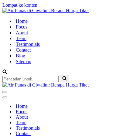
Lompat ke konten
Home
Focus
About
Team
Testimonials
Contact
Blog
Sitemap
Pencarian
untuk...
Menu
Navigasi
Menu
Navigasi
Home
Focus
About
Team
Testimonials
Contact