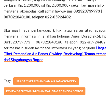
berkisar Rp. 1.200.000 sd Rp. 2.000.000,- sekali lagi more info
mengenai akomodasi call admin hp-wa-sms
081323739973 |
087821848180, telepon 022-85924482
.
Jika masih ada pertanyaan, kritik, atau saran atau apapun
mengenai informasi ini silahkan hubungi Agus Duradjak,SE hp
081323739973 | 087821848180, telepon 022-85924482,
terima kasih sudah membaca informasi ini yang berjudul
Harga
Tiket Pemandian Air Panas Ciwidey, Review bagi Teman-teman
dari Singabangsa Bogor
.
Tag:
HARGA TIKET PEMANDIAN AIR PANAS CIWIDEY
REVIEW BAGI TEMAN-TEMAN DARI SINGABANGSA BOGOR