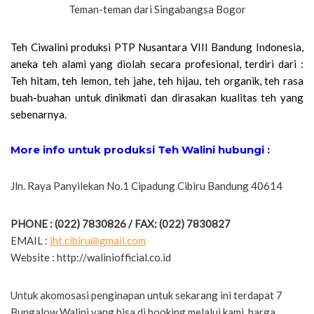
Teh Ciwalini produksi PTP Nusantara VIII Bandung Indonesia,
aneka teh alami yang diolah secara profesional, terdiri dari :
Teh hitam, teh lemon, teh jahe, teh hijau, teh organik, teh rasa
buah-buahan untuk dinikmati dan dirasakan kualitas teh yang
sebenarnya.
More info untuk produksi Teh Walini hubungi :
Jln. Raya Panyilekan No.1 Cipadung Cibiru Bandung 40614
PHONE : (022) 7830826 / FAX: (022) 7830827
EMAIL :
iht.cibiru@gmail.com
Website : http://waliniofficial.co.id
Untuk akomosasi penginapan untuk sekarang ini terdapat 7
Bungalow Walini yang bisa di booking melalui kami, harga