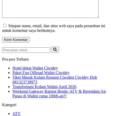
Simpan nama, email, dan situs web saya pada peramban ini
untuk komentar saya berikutnya.
Pencarian
untuk...
Pos-pos Terbaru
Hotel dekat Walini Ciwidey
Paket Fun Offroad Walini Ciwidey
Tiket Masuk Kolam Renang Ciwalini Ciwidey Hub
081323739973
Transformasi Kolam Walini,April 2026
Weekend Gateway Bareng Bestie: ATV & Berendam Air
Panas di Walini cuma 100rb-an?!
Kategori
ATV