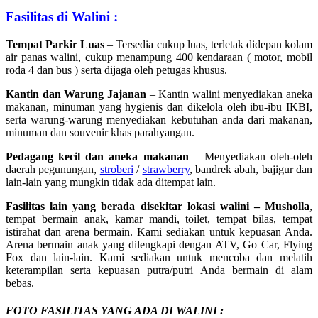
Fasilitas di Walini :
Tempat Parkir Luas
– Tersedia cukup luas, terletak didepan kolam
air panas walini, cukup menampung 400 kendaraan ( motor, mobil
roda 4 dan bus ) serta dijaga oleh petugas khusus.
Kantin dan Warung Jajanan
– Kantin walini menyediakan aneka
makanan, minuman yang hygienis dan dikelola oleh ibu-ibu IKBI,
serta warung-warung menyediakan kebutuhan anda dari makanan,
minuman dan souvenir khas parahyangan.
Pedagang kecil dan aneka makanan
– Menyediakan oleh-oleh
daerah pegunungan,
stroberi
/
strawberry
, bandrek abah, bajigur dan
lain-lain yang mungkin tidak ada ditempat lain.
Fasilitas lain yang berada disekitar lokasi walini – Musholla
,
tempat bermain anak, kamar mandi, toilet, tempat bilas, tempat
istirahat dan arena bermain. Kami sediakan untuk kepuasan Anda.
Arena bermain anak yang dilengkapi dengan ATV, Go Car, Flying
Fox dan lain-lain. Kami sediakan untuk mencoba dan melatih
keterampilan serta kepuasan putra/putri Anda bermain di alam
bebas.
FOTO FASILITAS YANG ADA DI WALINI :