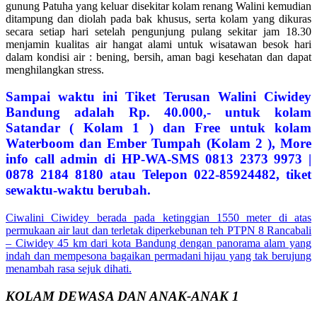
gunung Patuha yang keluar disekitar kolam renang Walini kemudian
ditampung dan diolah pada bak khusus, serta kolam yang dikuras
secara setiap hari setelah pengunjung pulang sekitar jam 18.30
menjamin kualitas air hangat alami untuk wisatawan besok hari
dalam kondisi air : bening, bersih, aman bagi kesehatan dan dapat
menghilangkan stress.
Sampai waktu ini Tiket Terusan Walini Ciwidey
Bandung adalah Rp. 40.000,- untuk kolam
Satandar ( Kolam 1 ) dan Free untuk kolam
Waterboom dan Ember Tumpah (Kolam 2 ), More
info call admin di HP-WA-SMS 0813 2373 9973 |
0878 2184 8180 atau Telepon 022-85924482, tiket
sewaktu-waktu berubah.
Ciwalini Ciwidey berada pada ketinggian 1550 meter di atas
permukaan air laut dan terletak diperkebunan teh PTPN 8 Rancabali
–
Ciwidey
45 km dari kota Bandung dengan panorama alam yang
indah dan mempesona bagaikan permadani hijau yang tak berujung
menambah rasa sejuk dihati.
KOLAM DEWASA DAN ANAK-ANAK 1