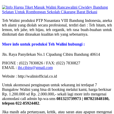
Teh Walini produksi PTP Nusantara VIII Bandung Indonesia, aneka
teh alami yang diolah secara profesional, terdiri dari : Teh hitam, teh
lemon, teh jahe, teh hijau, teh organik, teh rasa buah-buahan untuk
dinikmati dan dirasakan kualitas teh yang sebenarnya.
More info untuk produksi Teh Walini hubungi :
Jln. Raya Panyilekan No.1 Cipadung Cibiru Bandung 40614
PHONE : (022) 7830826 / FAX: (022) 7830827
EMAIL :
iht.cibiru@gmail.com
Website : http://waliniofficial.co.id
Untuk akomosasi penginapan untuk sekarang ini terdapat 7
Bungalow Walini yang bisa di booking melalui kami, harga berkisar
Rp. 1.200.000 sd Rp. 2.000.000,- sekali lagi more info mengenai
akomodasi call admin hp-wa-sms
081323739973 | 087821848180,
telepon 022-85924482
.
Jika masih ada pertanyaan, kritik, atau saran atau apapun mengenai