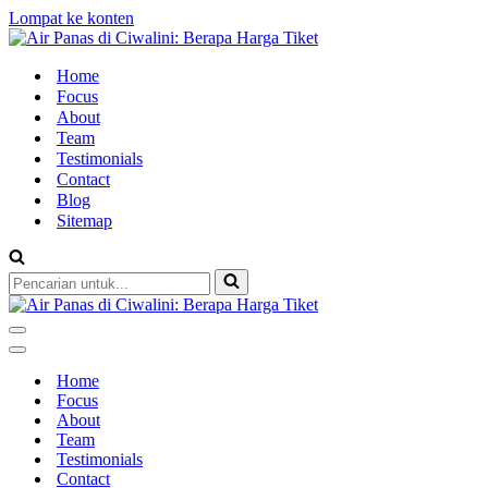
Lompat ke konten
Home
Focus
About
Team
Testimonials
Contact
Blog
Sitemap
Pencarian
untuk...
Menu
Navigasi
Menu
Navigasi
Home
Focus
About
Team
Testimonials
Contact