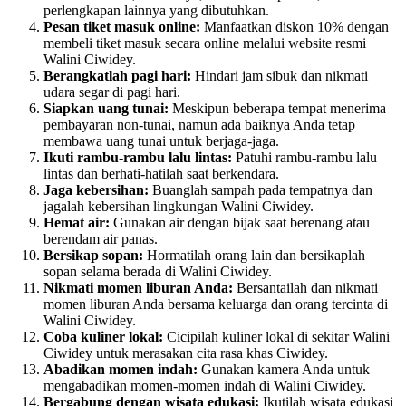
perlengkapan lainnya yang dibutuhkan.
Pesan tiket masuk online:
Manfaatkan diskon 10% dengan
membeli tiket masuk secara online melalui website resmi
Walini Ciwidey.
Berangkatlah pagi hari:
Hindari jam sibuk dan nikmati
udara segar di pagi hari.
Siapkan uang tunai:
Meskipun beberapa tempat menerima
pembayaran non-tunai, namun ada baiknya Anda tetap
membawa uang tunai untuk berjaga-jaga.
Ikuti rambu-rambu lalu lintas:
Patuhi rambu-rambu lalu
lintas dan berhati-hatilah saat berkendara.
Jaga kebersihan:
Buanglah sampah pada tempatnya dan
jagalah kebersihan lingkungan Walini Ciwidey.
Hemat air:
Gunakan air dengan bijak saat berenang atau
berendam air panas.
Bersikap sopan:
Hormatilah orang lain dan bersikaplah
sopan selama berada di Walini Ciwidey.
Nikmati momen liburan Anda:
Bersantailah dan nikmati
momen liburan Anda bersama keluarga dan orang tercinta di
Walini Ciwidey.
Coba kuliner lokal:
Cicipilah kuliner lokal di sekitar Walini
Ciwidey untuk merasakan cita rasa khas Ciwidey.
Abadikan momen indah:
Gunakan kamera Anda untuk
mengabadikan momen-momen indah di Walini Ciwidey.
Bergabung dengan wisata edukasi:
Ikutilah wisata edukasi