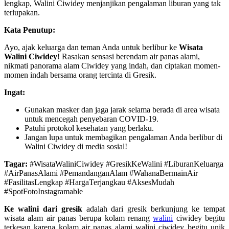
lengkap, Walini Ciwidey menjanjikan pengalaman liburan yang tak
terlupakan.
Kata Penutup:
Ayo, ajak keluarga dan teman Anda untuk berlibur ke
Wisata
Walini Ciwidey
! Rasakan sensasi berendam air panas alami,
nikmati panorama alam Ciwidey yang indah, dan ciptakan momen-
momen indah bersama orang tercinta di Gresik.
Ingat:
Gunakan masker dan jaga jarak selama berada di area wisata
untuk mencegah penyebaran COVID-19.
Patuhi protokol kesehatan yang berlaku.
Jangan lupa untuk membagikan pengalaman Anda berlibur di
Walini Ciwidey di media sosial!
Tagar:
#WisataWaliniCiwidey #GresikKeWalini #LiburanKeluarga
#AirPanasAlami #PemandanganAlam #WahanaBermainAir
#FasilitasLengkap #HargaTerjangkau #AksesMudah
#SpotFotoInstagramable
Ke walini dari gresik
adalah dari gresik berkunjung ke tempat
wisata alam air panas berupa kolam renang
walini
ciwidey begitu
terkesan karena kolam air panas alami walini ciwidey begitu unik