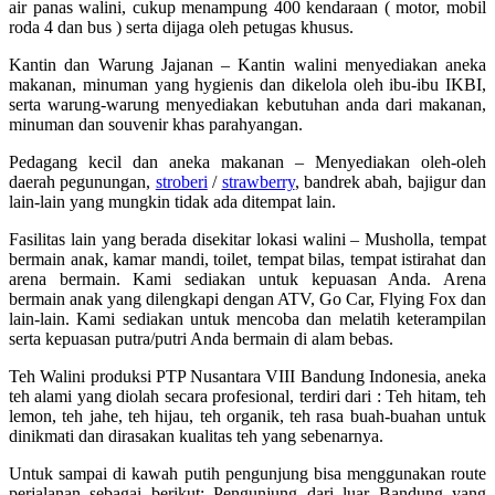
air panas walini, cukup menampung 400 kendaraan ( motor, mobil
roda 4 dan bus ) serta dijaga oleh petugas khusus.
Kantin dan Warung Jajanan – Kantin walini menyediakan aneka
makanan, minuman yang hygienis dan dikelola oleh ibu-ibu IKBI,
serta warung-warung menyediakan kebutuhan anda dari makanan,
minuman dan souvenir khas parahyangan.
Pedagang kecil dan aneka makanan – Menyediakan oleh-oleh
daerah pegunungan,
stroberi
/
strawberry
, bandrek abah, bajigur dan
lain-lain yang mungkin tidak ada ditempat lain.
Fasilitas lain yang berada disekitar lokasi walini – Musholla, tempat
bermain anak, kamar mandi, toilet, tempat bilas, tempat istirahat dan
arena bermain. Kami sediakan untuk kepuasan Anda. Arena
bermain anak yang dilengkapi dengan ATV, Go Car, Flying Fox dan
lain-lain. Kami sediakan untuk mencoba dan melatih keterampilan
serta kepuasan putra/putri Anda bermain di alam bebas.
Teh Walini produksi PTP Nusantara VIII Bandung Indonesia, aneka
teh alami yang diolah secara profesional, terdiri dari : Teh hitam, teh
lemon, teh jahe, teh hijau, teh organik, teh rasa buah-buahan untuk
dinikmati dan dirasakan kualitas teh yang sebenarnya.
Untuk sampai di kawah putih pengunjung bisa menggunakan route
perjalanan sebagai berikut: Pengunjung dari luar Bandung yang