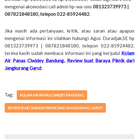
mengenai akomodasi call admin hp-wa-sms
081323739973 |
087821848180, telepon 022-85924482
.
Jika masih ada pertanyaan, kritik, atau saran atau apapun
mengenai informasi ini silahkan hubungi Agus Duradjak,SE hp
081323739973 | 087821848180, telepon 022-85924482,
terima kasih sudah membaca informasi ini yang berjudul
Kolam
Air Panas Ciwidey Bandung, Review buat Baraya Piknik dari
Jangkurang Garut
.
Tag:
KOLAM AIR PANAS CIWIDEY BANDUNG
REVIEW BUAT BARAYA PIKNIK DARI JANGKURANG GARUT