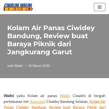
Lompat
ke
konten
Kolam Air Panas Ciwidey
Bandung, Review buat
Baraya Piknik dari
Jangkurang Garut
oleh
Walini
26 Maret 2023
Walini
yaitu Kolam air panas
Walini
Ciwalini di tengah
perkebunan teh
Rancabali
Ciwidey Bandung Selatan,
Kolam Air
Panas Ciwidey Bandung, Review buat Baraya Piknik dari