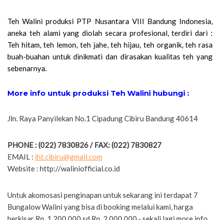
Teh Walini produksi PTP Nusantara VIII Bandung Indonesia,
aneka teh alami yang diolah secara profesional, terdiri dari :
Teh hitam, teh lemon, teh jahe, teh hijau, teh organik, teh rasa
buah-buahan untuk dinikmati dan dirasakan kualitas teh yang
sebenarnya.
More info untuk produksi Teh Walini hubungi :
Jln. Raya Panyilekan No.1 Cipadung Cibiru Bandung 40614
PHONE : (022) 7830826 / FAX: (022) 7830827
EMAIL :
iht.cibiru@gmail.com
Website : http://waliniofficial.co.id
Untuk akomosasi penginapan untuk sekarang ini terdapat 7
Bungalow Walini yang bisa di booking melalui kami, harga
berkisar Rp. 1.200.000 sd Rp. 2.000.000,- sekali lagi more info