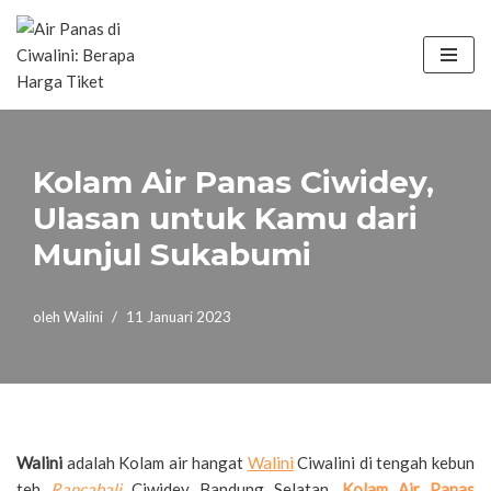
Lompat
ke
konten
Kolam Air Panas Ciwidey,
Ulasan untuk Kamu dari
Munjul Sukabumi
oleh
Walini
11 Januari 2023
Walini
adalah Kolam air hangat
Walini
Ciwalini di tengah kebun
teh
Rancabali
Ciwidey Bandung Selatan,
Kolam Air Panas