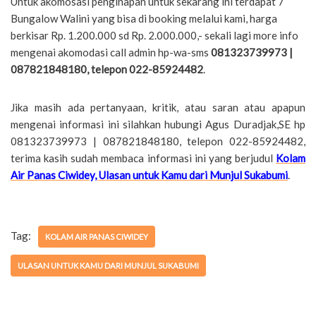
Untuk akomosasi penginapan untuk sekarang ini terdapat 7
Bungalow Walini yang bisa di booking melalui kami, harga
berkisar Rp. 1.200.000 sd Rp. 2.000.000,- sekali lagi more info
mengenai akomodasi call admin hp-wa-sms
081323739973 |
087821848180, telepon 022-85924482
.
Jika masih ada pertanyaan, kritik, atau saran atau apapun
mengenai informasi ini silahkan hubungi Agus Duradjak,SE hp
081323739973 | 087821848180, telepon 022-85924482,
terima kasih sudah membaca informasi ini yang berjudul
Kolam
Air Panas Ciwidey, Ulasan untuk Kamu dari Munjul Sukabumi
.
Tag:
KOLAM AIR PANAS CIWIDEY
ULASAN UNTUK KAMU DARI MUNJUL SUKABUMI