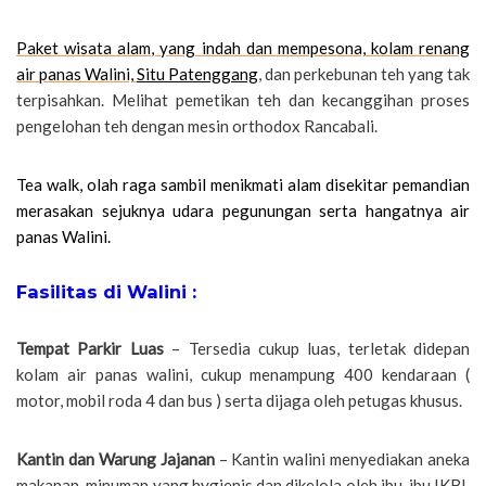
Paket wisata alam, yang indah dan mempesona, kolam renang
air panas Walini,
Situ Patenggang
, dan perkebunan teh yang tak
terpisahkan. Melihat pemetikan teh dan kecanggihan proses
pengelohan teh dengan mesin orthodox Rancabali.
Tea walk, olah raga sambil menikmati alam disekitar pemandian
merasakan sejuknya udara pegunungan serta hangatnya air
panas Walini.
Fasilitas di Walini :
Tempat Parkir Luas
– Tersedia cukup luas, terletak didepan
kolam air panas walini, cukup menampung 400 kendaraan (
motor, mobil roda 4 dan bus ) serta dijaga oleh petugas khusus.
Kantin dan Warung Jajanan
– Kantin walini menyediakan aneka
makanan, minuman yang hygienis dan dikelola oleh ibu-ibu IKBI,