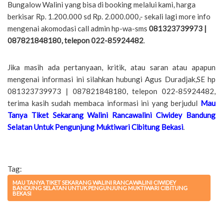
Bungalow Walini yang bisa di booking melalui kami, harga
berkisar Rp. 1.200.000 sd Rp. 2.000.000,- sekali lagi more info
mengenai akomodasi call admin hp-wa-sms
081323739973 |
087821848180, telepon 022-85924482
.
Jika masih ada pertanyaan, kritik, atau saran atau apapun
mengenai informasi ini silahkan hubungi Agus Duradjak,SE hp
081323739973 | 087821848180, telepon 022-85924482,
terima kasih sudah membaca informasi ini yang berjudul
Mau
Tanya Tiket Sekarang Walini Rancawalini Ciwidey Bandung
Selatan Untuk Pengunjung Muktiwari Cibitung Bekasi
.
Tag:
MAU TANYA TIKET SEKARANG WALINI RANCAWALINI CIWIDEY
BANDUNG SELATAN UNTUK PENGUNJUNG MUKTIWARI CIBITUNG
BEKASI