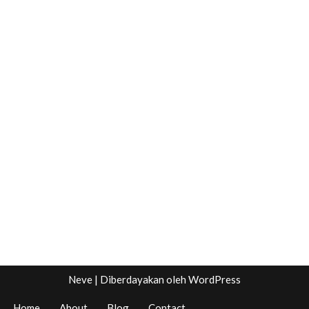
Neve
| Diberdayakan oleh
WordPress
Home
About
Blog
Contact