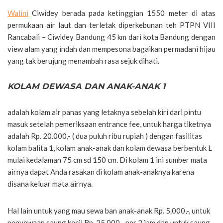
Walini
Ciwidey berada pada ketinggian 1550 meter di atas
permukaan air laut dan terletak diperkebunan teh PTPN VIII
Rancabali – Ciwidey Bandung 45 km dari kota Bandung dengan
view alam yang indah dan mempesona bagaikan permadani hijau
yang tak berujung menambah rasa sejuk dihati.
KOLAM DEWASA DAN ANAK-ANAK 1
adalah kolam air panas yang letaknya sebelah kiri dari pintu
masuk setelah pemeriksaan entrance fee, untuk harga tiketnya
adalah Rp. 20.000,- ( dua puluh ribu rupiah ) dengan fasilitas
kolam balita 1, kolam anak-anak dan kolam dewasa berbentuk L
mulai kedalaman 75 cm sd 150 cm. Di kolam 1 ini sumber mata
airnya dapat Anda rasakan di kolam anak-anaknya karena
disana keluar mata airnya.
Hal lain untuk yang mau sewa ban anak-anak Rp. 5.000,-, untuk
penyewaan saung kecil Rp. 25.000,- per 2 jam dan untuk saung