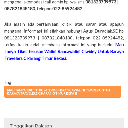
mengenai akomodasi call admin hp-wa-sms
081323739973 |
087821848180, telepon 022-85924482
.
Jika masih ada pertanyaan, kritik, atau saran atau apapun
mengenai informasi ini silahkan hubungi Agus Duradjak,SE hp
081323739973 | 087821848180, telepon 022-85924482,
terima kasih sudah membaca informasi ini yang berjudul
Mau
Tanya Tiket Terusan Walini Rancawalini Ciwidey Untuk Baraya
Travelers Cikarang Timur Bekasi
.
Tag:
MAU TANYA TIKET TERUSAN WALINI RANCAWALINI CIWIDEY UNTUK
BARAYA TRAVELERS CIKARANG TIMUR BEKASI
Tinggalkan Balasan