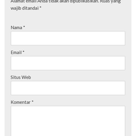
Alamat email Anda tidak akan dipublikasikan.
Ruas yang
wajib ditandai
*
Nama
*
Email
*
Situs Web
Komentar
*