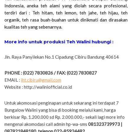
Indonesia, aneka teh alami yang diolah secara profesional,
terdiri dari : Teh hitam, teh lemon, teh jahe, teh hijau, teh
organik, teh rasa buah-buahan untuk dinikmati dan dirasakan
kualitas teh yang sebenarnya.
More info untuk produksi Teh Walini hubungi :
Jln. Raya Panyilekan No.1 Cipadung Cibiru Bandung 40614
PHONE : (022) 7830826 / FAX: (022) 7830827
EMAIL :
iht.cibiru@gmail.com
Website : http://waliniofficial.co.id
Untuk akomosasi penginapan untuk sekarang ini terdapat 7
Bungalow Walini yang bisa di booking melalui kami, harga
berkisar Rp. 1.200.000 sd Rp. 2.000.000,- sekali lagi more info
mengenai akomodasi call admin hp-wa-sms
081323739973 |
087821848180, telepon 022-85924482
.