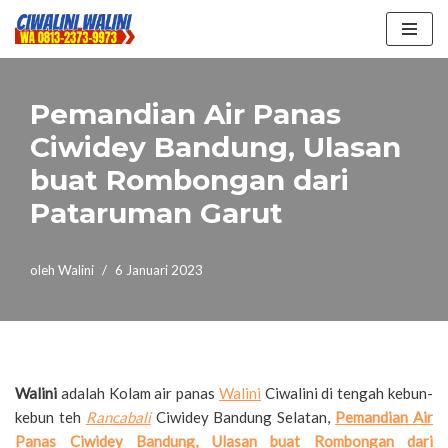
Lompat
ke
konten
Pemandian Air Panas
Ciwidey Bandung, Ulasan
buat Rombongan dari
Pataruman Garut
oleh
Walini
6 Januari 2023
Walini
adalah Kolam air panas
Walini
Ciwalini di tengah kebun-
kebun teh
Rancabali
Ciwidey Bandung Selatan,
Pemandian Air
Panas Ciwidey Bandung, Ulasan buat Rombongan dari