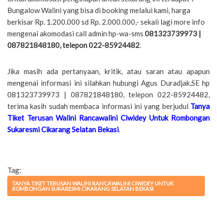
Bungalow Walini yang bisa di booking melalui kami, harga
berkisar Rp. 1.200.000 sd Rp. 2.000.000,- sekali lagi more info
mengenai akomodasi call admin hp-wa-sms
081323739973 |
087821848180, telepon 022-85924482
.
Jika masih ada pertanyaan, kritik, atau saran atau apapun
mengenai informasi ini silahkan hubungi Agus Duradjak,SE hp
081323739973 | 087821848180, telepon 022-85924482,
terima kasih sudah membaca informasi ini yang berjudul
Tanya
Tiket Terusan Walini Rancawalini Ciwidey Untuk Rombongan
Sukaresmi Cikarang Selatan Bekasi
.
Tag:
TANYA TIKET TERUSAN WALINI RANCAWALINI CIWIDEY UNTUK
ROMBONGAN SUKARESMI CIKARANG SELATAN BEKASI