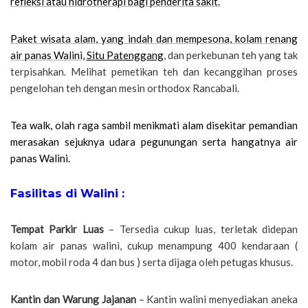
refleksi atau hidrotherapi bagi penderita sakit.
Paket wisata alam, yang indah dan mempesona, kolam renang
air panas Walini,
Situ Patenggang
, dan perkebunan teh yang tak
terpisahkan. Melihat pemetikan teh dan kecanggihan proses
pengelohan teh dengan mesin orthodox Rancabali.
Tea walk, olah raga sambil menikmati alam disekitar pemandian
merasakan sejuknya udara pegunungan serta hangatnya air
panas Walini.
Fasilitas di Walini :
Tempat Parkir Luas
– Tersedia cukup luas, terletak didepan
kolam air panas walini, cukup menampung 400 kendaraan (
motor, mobil roda 4 dan bus ) serta dijaga oleh petugas khusus.
Kantin dan Warung Jajanan
– Kantin walini menyediakan aneka