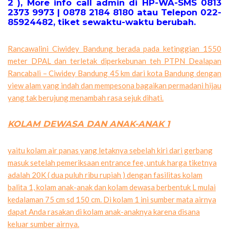
2 ), More info call admin di HP-WA-SMS 0813
2373 9973 | 0878 2184 8180 atau Telepon 022-
85924482, tiket sewaktu-waktu berubah.
Rancawalini Ciwidey Bandung berada pada ketinggian 1550
meter DPAL dan terletak diperkebunan teh PTPN Dealapan
Rancabali – Ciwidey Bandung 45 km dari kota Bandung dengan
view alam yang indah dan mempesona bagaikan permadani hijau
yang tak berujung menambah rasa sejuk dihati.
KOLAM DEWASA DAN ANAK-ANAK 1
yaitu kolam air panas yang letaknya sebelah kiri dari gerbang
masuk setelah pemeriksaan entrance fee, untuk harga tiketnya
adalah 20K ( dua puluh ribu rupiah ) dengan fasilitas kolam
balita 1, kolam anak-anak dan kolam dewasa berbentuk L mulai
kedalaman 75 cm sd 150 cm. Di kolam 1 ini sumber mata airnya
dapat Anda rasakan di kolam anak-anaknya karena disana
keluar sumber airnya.