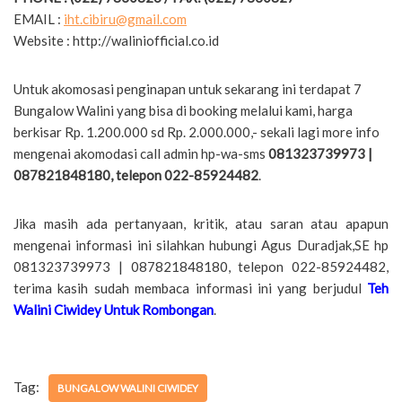
EMAIL :
iht.cibiru@gmail.com
Website : http://waliniofficial.co.id
Untuk akomosasi penginapan untuk sekarang ini terdapat 7
Bungalow Walini yang bisa di booking melalui kami, harga
berkisar Rp. 1.200.000 sd Rp. 2.000.000,- sekali lagi more info
mengenai akomodasi call admin hp-wa-sms
081323739973 |
087821848180, telepon 022-85924482
.
Jika masih ada pertanyaan, kritik, atau saran atau apapun
mengenai informasi ini silahkan hubungi Agus Duradjak,SE hp
081323739973 | 087821848180, telepon 022-85924482,
terima kasih sudah membaca informasi ini yang berjudul
Teh
Walini Ciwidey Untuk Rombongan
.
Tag:
BUNGALOW WALINI CIWIDEY