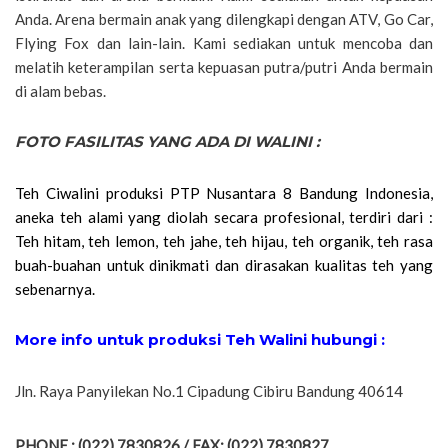
Anda. Arena bermain anak yang dilengkapi dengan ATV, Go Car,
Flying Fox dan lain-lain. Kami sediakan untuk mencoba dan
melatih keterampilan serta kepuasan putra/putri Anda bermain
di alam bebas.
FOTO FASILITAS YANG ADA DI WALINI :
Teh Ciwalini produksi PTP Nusantara 8 Bandung Indonesia,
aneka teh alami yang diolah secara profesional, terdiri dari :
Teh hitam, teh lemon, teh jahe, teh hijau, teh organik, teh rasa
buah-buahan untuk dinikmati dan dirasakan kualitas teh yang
sebenarnya.
More info untuk produksi Teh Walini hubungi :
Jln. Raya Panyilekan No.1 Cipadung Cibiru Bandung 40614
PHONE : (022) 7830826 / FAX: (022) 7830827