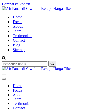
Lompat ke konten
Home
Focus
About
Team
Testimonials
Contact
Blog
Sitemap
Pencarian
untuk...
Menu
Navigasi
Menu
Navigasi
Home
Focus
About
Team
Testimonials
Contact