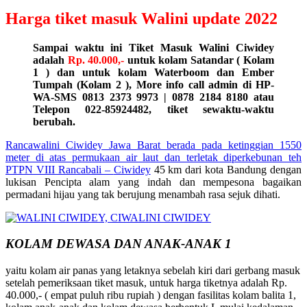
Harga tiket masuk Walini update 2022
Sampai waktu ini Tiket Masuk Walini Ciwidey
adalah
Rp. 40.000,-
untuk kolam Satandar ( Kolam
1 ) dan untuk kolam Waterboom dan Ember
Tumpah (Kolam 2 ), More info call admin di HP-
WA-SMS 0813 2373 9973 | 0878 2184 8180 atau
Telepon 022-85924482, tiket sewaktu-waktu
berubah.
Rancawalini Ciwidey Jawa Barat berada pada ketinggian 1550
meter di atas permukaan air laut dan terletak diperkebunan teh
PTPN VIII Rancabali –
Ciwidey
45 km dari kota Bandung dengan
lukisan Pencipta alam yang indah dan mempesona bagaikan
permadani hijau yang tak berujung menambah rasa sejuk dihati.
KOLAM DEWASA DAN ANAK-ANAK 1
yaitu kolam air panas yang letaknya sebelah kiri dari gerbang masuk
setelah pemeriksaan tiket masuk, untuk harga tiketnya adalah Rp.
40.000,- ( empat puluh ribu rupiah ) dengan fasilitas kolam balita 1,