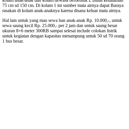
kolam anak-anak dan kolam dewasa berbentuk L mulai kedalaman
75 cm sd 150 cm. Di kolam 1 ini sumber mata airnya dapat Baraya
rasakan di kolam anak-anaknya karena disana keluar mata airnya.
Hal lain untuk yang mau sewa ban anak-anak Rp. 10.000,-, untuk
sewa saung kecil Rp. 25.000,- per 2 jam dan untuk saung besar
ukuran 8×6 meter 300RB sampai selesai include colokan listrik
untuk kegiatan dengan kapasitas menampung untuk 50 sd 70 orang
1 bus besar.