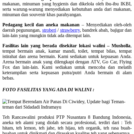
makanan, minuman yang hygienis dan dikelola oleh ibu-ibu IKBI,
serta warung-warung menyediakan kebutuhan anda dari makanan,
minuman dan souvenir khas parahyangan.
Pedagang kecil dan aneka makanan
– Menyediakan oleh-oleh
daerah pegunungan,
stroberi
/
strawberry
, bandrek abah, bajigur dan
lain-lain yang mungkin tidak ada ditempat lain.
Fasilitas lain yang berada disekitar lokasi walini – Musholla
,
tempat bermain anak, kamar mandi, toilet, tempat bilas, tempat
istirahat dan arena bermain. Kami sediakan untuk kepuasan Anda.
Arena bermain anak yang dilengkapi dengan ATV, Go Car, Flying
Fox dan lain-lain. Kami sediakan untuk mencoba dan melatih
keterampilan serta kepuasan putra/putri Anda bermain di alam
bebas.
FOTO FASILITAS YANG ADA DI WALINI :
Teh Rancawalini produksi PTP Nusantara 8 Bandung Indonesia,
aneka teh alami yang diolah secara profesional, terdiri dari : Teh
hitam, teh lemon, teh jahe, teh hijau, teh organik, teh rasa buah-
buahan untuk dinikmati dan dirasakan kualitas teh yang sebenarnya.