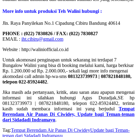
More info untuk produksi Teh Walini hubungi :
Jln. Raya Panyilekan No.1 Cipadung Cibiru Bandung 40614
PHONE : (022) 7830826 / FAX: (022) 7830827
EMAIL :
iht.cibiru@gmail.com
Website : http://waliniofficial.co.id
Untuk akomosasi penginapan untuk sekarang ini terdapat 7
Bungalow Walini yang bisa di booking melalui kami, harga berkisar
Rp. 1.200.000 sd Rp. 2.000.000,- sekali lagi more info mengenai
akomodasi call admin hp-wa-sms
081323739973 | 087821848180,
telepon 022-85924482
.
Jika masih ada pertanyaan, kritik, atau saran atau apapun mengenai
informasi ini silahkan hubungi Agus Duradjak,SE hp
081323739973 | 087821848180, telepon 022-85924482, terima
kasih sudah membaca informasi ini yang berjudul
Tempat
Berendam Air Panas Di Ciwidey, Update bagi Teman-teman
dari Sidadadi Indramayu
.
Tag:
Tempat Berendam Air Panas Di Ciwidey
Update bagi Teman-
teman dari Sidadadi Indramayu