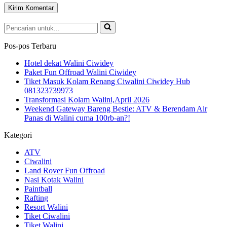
Pencarian
untuk...
Pos-pos Terbaru
Hotel dekat Walini Ciwidey
Paket Fun Offroad Walini Ciwidey
Tiket Masuk Kolam Renang Ciwalini Ciwidey Hub
081323739973
Transformasi Kolam Walini,April 2026
Weekend Gateway Bareng Bestie: ATV & Berendam Air
Panas di Walini cuma 100rb-an?!
Kategori
ATV
Ciwalini
Land Rover Fun Offroad
Nasi Kotak Walini
Paintball
Rafting
Resort Walini
Tiket Ciwalini
Tiket Walini