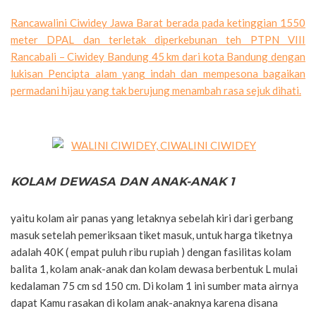
Rancawalini Ciwidey Jawa Barat berada pada ketinggian 1550
meter DPAL dan terletak diperkebunan teh PTPN VIII
Rancabali – Ciwidey Bandung 45 km dari kota Bandung dengan
lukisan Pencipta alam yang indah dan mempesona bagaikan
permadani hijau yang tak berujung menambah rasa sejuk dihati.
KOLAM DEWASA DAN ANAK-ANAK 1
yaitu kolam air panas yang letaknya sebelah kiri dari gerbang
masuk setelah pemeriksaan tiket masuk, untuk harga tiketnya
adalah 40K ( empat puluh ribu rupiah ) dengan fasilitas kolam
balita 1, kolam anak-anak dan kolam dewasa berbentuk L mulai
kedalaman 75 cm sd 150 cm. Di kolam 1 ini sumber mata airnya
dapat Kamu rasakan di kolam anak-anaknya karena disana