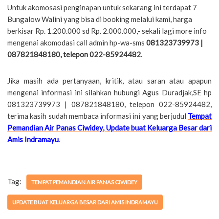
Untuk akomosasi penginapan untuk sekarang ini terdapat 7
Bungalow Walini yang bisa di booking melalui kami, harga
berkisar Rp. 1.200.000 sd Rp. 2.000.000,- sekali lagi more info
mengenai akomodasi call admin hp-wa-sms
081323739973 |
087821848180, telepon 022-85924482
.
Jika masih ada pertanyaan, kritik, atau saran atau apapun
mengenai informasi ini silahkan hubungi Agus Duradjak,SE hp
081323739973 | 087821848180, telepon 022-85924482,
terima kasih sudah membaca informasi ini yang berjudul
Tempat
Pemandian Air Panas Ciwidey, Update buat Keluarga Besar dari
Amis Indramayu
.
Tag:
TEMPAT PEMANDIAN AIR PANAS CIWIDEY
UPDATE BUAT KELUARGA BESAR DARI AMIS INDRAMAYU