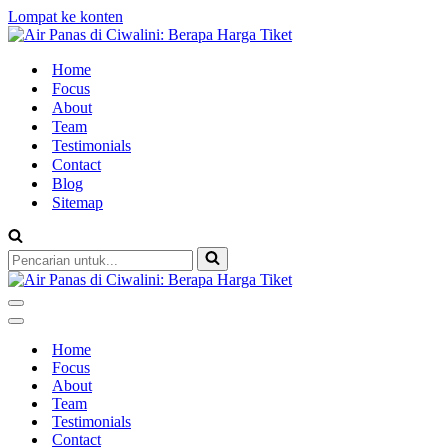
Lompat ke konten
Home
Focus
About
Team
Testimonials
Contact
Blog
Sitemap
Pencarian
untuk...
Menu
Navigasi
Menu
Navigasi
Home
Focus
About
Team
Testimonials
Contact