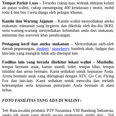
Tempat Parkir Luas
– Tersedia cukup luas, terletak didepan kolam
air panas walini, cukup menampung 400 kendaraan ( motor, mobil
roda 4 dan bus ) serta dijaga oleh petugas khusus.
Kantin dan Warung Jajanan
– Kantin walini menyediakan aneka
makanan, minuman yang hygienis dan dikelola oleh ibu-ibu IKBI,
serta warung-warung menyediakan kebutuhan anda dari makanan,
minuman dan souvenir khas parahyangan.
Pedagang kecil dan aneka makanan
– Menyediakan oleh-oleh
daerah pegunungan,
stroberi
/
strawberry
, bandrek abah, bajigur dan
lain-lain yang mungkin tidak ada ditempat lain.
Fasilitas lain yang berada disekitar lokasi walini – Musholla
,
tempat bermain anak, kamar mandi, toilet, tempat bilas, tempat
istirahat dan arena bermain. Kami sediakan untuk kepuasan Anda.
Arena bermain anak yang dilengkapi dengan ATV, Go Car, Flying
Fox dan lain-lain. Kami sediakan untuk mencoba dan melatih
keterampilan serta kepuasan putra/putri Anda bermain di alam
bebas.
FOTO FASILITAS YANG ADA DI WALINI :
Teh Rancawalini produksi PTP Nusantara VIII Bandung Indonesia,
aneka teh alami yang diolah secara profesional, terdiri dari : Teh