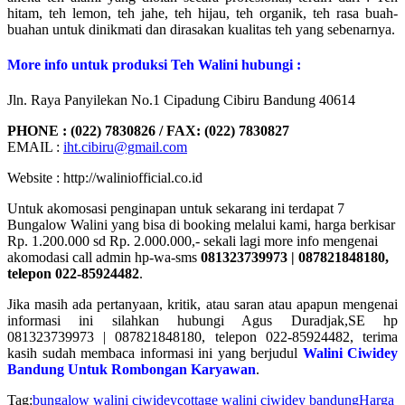
hitam, teh lemon, teh jahe, teh hijau, teh organik, teh rasa buah-
buahan untuk dinikmati dan dirasakan kualitas teh yang sebenarnya.
More info untuk produksi Teh Walini hubungi :
Jln. Raya Panyilekan No.1 Cipadung Cibiru Bandung 40614
PHONE : (022) 7830826 / FAX: (022) 7830827
EMAIL :
iht.cibiru@gmail.com
Website : http://waliniofficial.co.id
Untuk akomosasi penginapan untuk sekarang ini terdapat 7
Bungalow Walini yang bisa di booking melalui kami, harga berkisar
Rp. 1.200.000 sd Rp. 2.000.000,- sekali lagi more info mengenai
akomodasi call admin hp-wa-sms
081323739973 | 087821848180,
telepon 022-85924482
.
Jika masih ada pertanyaan, kritik, atau saran atau apapun mengenai
informasi ini silahkan hubungi Agus Duradjak,SE hp
081323739973 | 087821848180, telepon 022-85924482, terima
kasih sudah membaca informasi ini yang berjudul
Walini Ciwidey
Bandung Untuk Rombongan Karyawan
.
Tag:
bungalow walini ciwidey
cottage walini ciwidey bandung
Harga