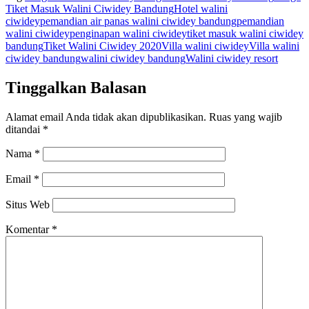
Tiket Masuk Walini Ciwidey Bandung
Hotel walini
ciwidey
pemandian air panas walini ciwidey bandung
pemandian
walini ciwidey
penginapan walini ciwidey
tiket masuk walini ciwidey
bandung
Tiket Walini Ciwidey 2020
Villa walini ciwidey
Villa walini
ciwidey bandung
walini ciwidey bandung
Walini ciwidey resort
Tinggalkan Balasan
Alamat email Anda tidak akan dipublikasikan.
Ruas yang wajib
ditandai
*
Nama
*
Email
*
Situs Web
Komentar
*