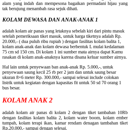
alam yang indah dan mempesona bagaikan permadani hijau yang
tak berujung menambah rasa sejuk dihati.
KOLAM DEWASA DAN ANAK-ANAK 1
adalah kolam air panas yang letaknya sebelah kiri dari pintu masuk
setelah pemeriksaan tiket masuk, untuk harga tiketnya adalah Rp.
20.000,- ( dua puluh ribu rupiah ) dengan fasilitas kolam balita 1,
kolam anak-anak dan kolam dewasa berbentuk L mulai kedalaman
75 cm sd 150 cm. Di kolam 1 ini sumber mata airnya dapat Kamu
rasakan di kolam anak-anaknya karena disana keluar sumber airnya.
Hal lain untuk penyewaan ban anak-anak Rp. 5.000,-, untuk
penyewaan saung kecil 25 rb per 2 jam dan untuk saung besar
ukuran 8×6 meter Rp. 300.000,- sampai selesai include colokan
listrik untuk kegiatan dengan kapasitas fit untuk 50 sd 70 orang 1
bus besar.
KOLAM ANAK 2
adalah kolam air panas di kolam 2 dengan tiket tambahan 10Rb
dengan fasilitas kolam balita 2, kolam water boom, kolam ember
tumpah, kolam terapi ikan, kamar rendam denagan tambahan tiket
Rp.20.000,- sampai dengan selesai.