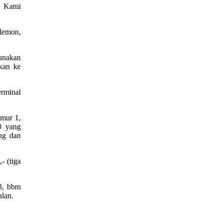
. Kami
 lemon,
gunakan
ukan ke
rminal
imur 1,
0 yang
ng dan
- (tiga
73, bbm
alan.