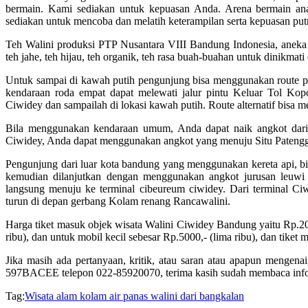
bermain. Kami sediakan untuk kepuasan Anda. Arena bermain ana
sediakan untuk mencoba dan melatih keterampilan serta kepuasan put
Teh Walini produksi PTP Nusantara VIII Bandung Indonesia, aneka teh
teh jahe, teh hijau, teh organik, teh rasa buah-buahan untuk dinikmati
Untuk sampai di kawah putih pengunjung bisa menggunakan route p
kendaraan roda empat dapat melewati jalur pintu Keluar Tol Kopo
Ciwidey dan sampailah di lokasi kawah putih. Route alternatif bisa 
Bila menggunakan kendaraan umum, Anda dapat naik angkot dari 
Ciwidey, Anda dapat menggunakan angkot yang menuju Situ Patengg
Pengunjung dari luar kota bandung yang menggunakan kereta api, bis
kemudian dilanjutkan dengan menggunakan angkot jurusan leuwi
langsung menuju ke terminal cibeureum ciwidey. Dari terminal C
turun di depan gerbang Kolam renang Rancawalini.
Harga tiket masuk objek wisata Walini Ciwidey Bandung yaitu Rp.20.0
ribu), dan untuk mobil kecil sebesar Rp.5000,- (lima ribu), dan tiket
Jika masih ada pertanyaan, kritik, atau saran atau apapun menge
597BACEE telepon 022-85920070, terima kasih sudah membaca informa
Tag:
Wisata alam kolam air panas walini dari bangkalan