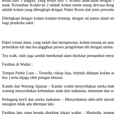
terdiri dari 3 Bagian, yang terdiri dari 1. Kolam anak-anak dengan 
anak. Kemudian Kolam ke 2 adalah kolam untuk orang dewasa dengan
adalah kolam yang dilengkapi dengan Water Boom dan jenis perosot
Dilengkapi dengan kolam rendam tertutup, dengan air panas alami sert
bagi penderita sakit.
Wisata alam kolam air panas walini dari bangkalan
Paket wisata alam, yang indah dan mempesona, kolam renang air pan
pemetikan teh dan kecanggihan proses pengelohan teh dengan mesin 
Tea walk, olah raga sambil menikmati alam disekitar pemandian mera
Fasilitas di Walini :
Tempat Parkir Luas – Tersedia cukup luas, terletak didepan kolam 
bus ) serta dijaga oleh petugas khusus.
Kantin dan Warung Jajanan – Kantin walini menyediakan aneka maka
warung menyediakan kebutuhan anda dari makanan, minuman dan so
Pedagang kecil dan aneka makanan – Menyediakan oleh-oleh daer
mungkin tidak ada ditempat lain.
Fasilitas lain yang berada disekitar lokasi walini – Musholla, tempa