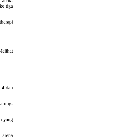
k anak-
ke tiga
therapi
Melihat
a 4 dan
warung-
in yang
n arena