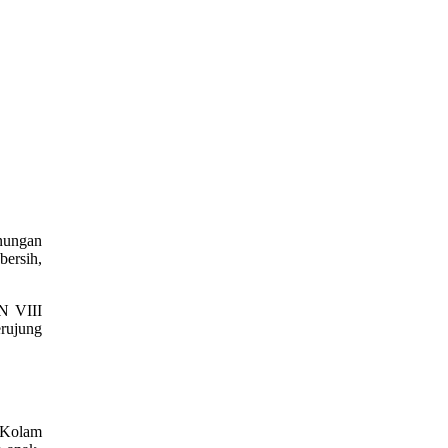
nungan
bersih,
PN VIII
rujung
 Kolam