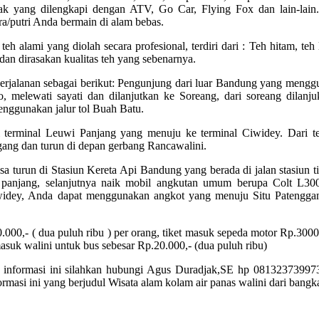
k yang dilengkapi dengan ATV, Go Car, Flying Fox dan lain-lain
ra/putri Anda bermain di alam bebas.
 alami yang diolah secara profesional, terdiri dari : Teh hitam, teh
 dan dirasakan kualitas teh yang sebenarnya.
erjalanan sebagai berikut: Pengunjung dari luar Bandung yang meng
, melewati sayati dan dilanjutkan ke Soreang, dari soreang dilanj
menggunakan jalur tol Buah Batu.
terminal Leuwi Panjang yang menuju ke terminal Ciwidey. Dari te
ang dan turun di depan gerbang Rancawalini.
a turun di Stasiun Kereta Api Bandung yang berada di jalan stasiun t
 panjang, selanjutnya naik mobil angkutan umum berupa Colt L30
iwidey, Anda dapat menggunakan angkot yang menuju Situ Patengga
00,- ( dua puluh ribu ) per orang, tiket masuk sepeda motor Rp.3000,
 masuk walini untuk bus sebesar Rp.20.000,- (dua puluh ribu)
nai informasi ini silahkan hubungi Agus Duradjak,SE hp 0813237399
si ini yang berjudul Wisata alam kolam air panas walini dari bangk