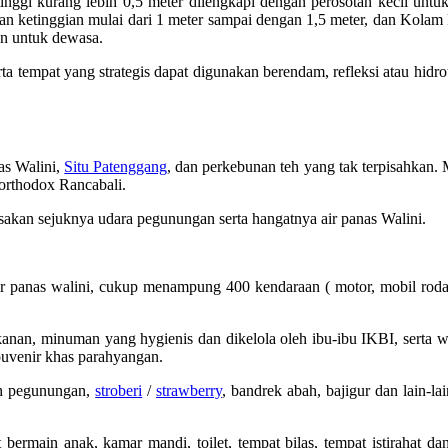
tinggi kurang lebih 0,5 meter dilengkapi dengan perosotan kecil untu
 ketinggian mulai dari 1 meter sampai dengan 1,5 meter, dan Kolam 
an untuk dewasa.
a tempat yang strategis dapat digunakan berendam, refleksi atau hidro
as Walini,
Situ Patenggang
, dan perkebunan teh yang tak terpisahkan. 
orthodox Rancabali.
sakan sejuknya udara pegunungan serta hangatnya air panas Walini.
air panas walini, cukup menampung 400 kendaraan ( motor, mobil rod
nan, minuman yang hygienis dan dikelola oleh ibu-ibu IKBI, serta 
uvenir khas parahyangan.
ah pegunungan,
stroberi
/
strawberry
, bandrek abah, bajigur dan lain-la
t bermain anak, kamar mandi, toilet, tempat bilas, tempat istirahat da