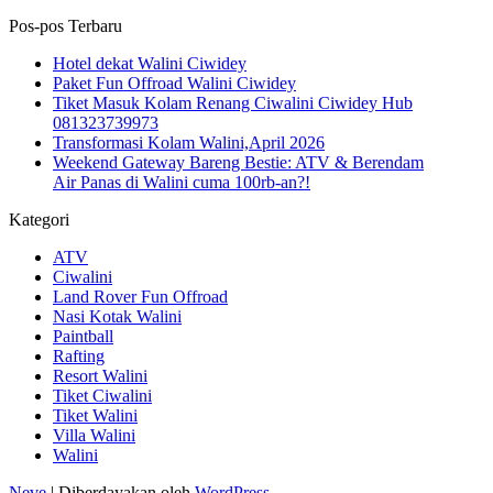
untuk...
Pos-pos Terbaru
Hotel dekat Walini Ciwidey
Paket Fun Offroad Walini Ciwidey
Tiket Masuk Kolam Renang Ciwalini Ciwidey Hub
081323739973
Transformasi Kolam Walini,April 2026
Weekend Gateway Bareng Bestie: ATV & Berendam
Air Panas di Walini cuma 100rb-an?!
Kategori
ATV
Ciwalini
Land Rover Fun Offroad
Nasi Kotak Walini
Paintball
Rafting
Resort Walini
Tiket Ciwalini
Tiket Walini
Villa Walini
Walini
Neve
| Diberdayakan oleh
WordPress