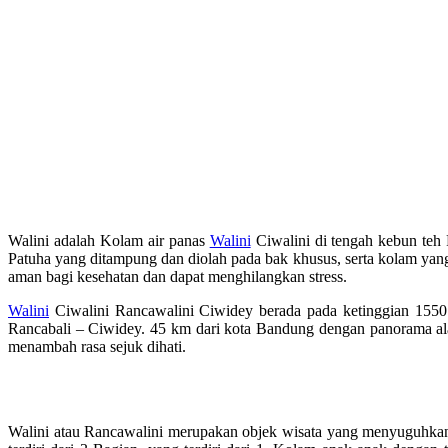
Walini adalah Kolam air panas
Walini
Ciwalini di tengah kebun teh
Patuha yang ditampung dan diolah pada bak khusus, serta kolam yang d
aman bagi kesehatan dan dapat menghilangkan stress.
Walini
Ciwalini Rancawalini Ciwidey berada pada ketinggian 1550 
Rancabali – Ciwidey. 45 km dari kota Bandung dengan panorama a
menambah rasa sejuk dihati.
Wisata alam kolam air panas walini dari 
Walini atau Rancawalini merupakan objek wisata yang menyuguhkan