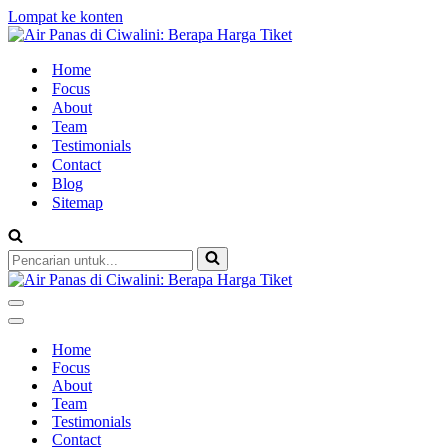
Lompat ke konten
Home
Focus
About
Team
Testimonials
Contact
Blog
Sitemap
Pencarian
untuk...
Menu
Navigasi
Menu
Navigasi
Home
Focus
About
Team
Testimonials
Contact