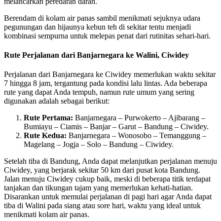
melancarkan peredaran darah.
Berendam di kolam air panas sambil menikmati sejuknya udara
pegunungan dan hijaunya kebun teh di sekitar tentu menjadi
kombinasi sempurna untuk melepas penat dari rutinitas sehari-hari.
Rute Perjalanan dari Banjarnegara ke Walini, Ciwidey
Perjalanan dari Banjarnegara ke Ciwidey memerlukan waktu sekitar
7 hingga 8 jam, tergantung pada kondisi lalu lintas. Ada beberapa
rute yang dapat Anda tempuh, namun rute umum yang sering
digunakan adalah sebagai berikut:
Rute Pertama:
Banjarnegara – Purwokerto – Ajibarang –
Bumiayu – Ciamis – Banjar – Garut – Bandung – Ciwidey.
Rute Kedua:
Banjarnegara – Wonosobo – Temanggung –
Magelang – Jogja – Solo – Bandung – Ciwidey.
Setelah tiba di Bandung, Anda dapat melanjutkan perjalanan menuju
Ciwidey, yang berjarak sekitar 50 km dari pusat kota Bandung.
Jalan menuju Ciwidey cukup baik, meski di beberapa titik terdapat
tanjakan dan tikungan tajam yang memerlukan kehati-hatian.
Disarankan untuk memulai perjalanan di pagi hari agar Anda dapat
tiba di Walini pada siang atau sore hari, waktu yang ideal untuk
menikmati kolam air panas.