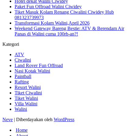
Hotel dekat Walini Ciwidey
Paket Fun Offroad Walini Ciwidey
Tiket Masuk Kolam Renang Ciwalini Ciwidey Hub
081323739973
Transformasi Kolam Walini,April 2026
Weekend Gateway Bareng Bestie: ATV & Berendam Air
Panas di Walini cuma 100rb-an?!
Kategori
ATV
Ciwalini
Land Rover Fun Offroad
Nasi Kotak Walini
Paintball
Rafting
Resort Walini
Tiket Ciwalini
Tiket Walini
Villa Walini
Walini
Neve
| Diberdayakan oleh
WordPress
Home
About