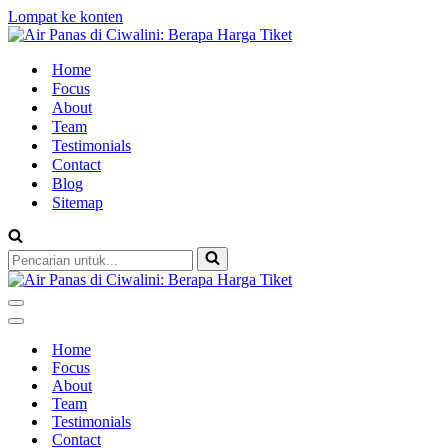
Lompat ke konten
Home
Focus
About
Team
Testimonials
Contact
Blog
Sitemap
Pencarian
untuk...
Menu
Navigasi
Menu
Navigasi
Home
Focus
About
Team
Testimonials
Contact