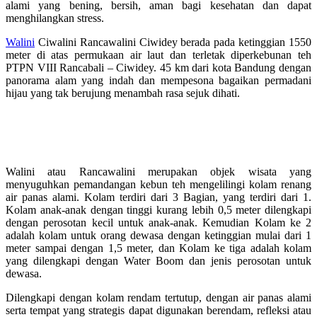
alami yang bening, bersih, aman bagi kesehatan dan dapat
menghilangkan stress.
Walini
Ciwalini Rancawalini Ciwidey berada pada ketinggian 1550
meter di atas permukaan air laut dan terletak diperkebunan teh
PTPN VIII Rancabali – Ciwidey. 45 km dari kota Bandung dengan
panorama alam yang indah dan mempesona bagaikan permadani
hijau yang tak berujung menambah rasa sejuk dihati.
Wisata alam kolam air panas walini dari
banjarnegara
Walini atau Rancawalini merupakan objek wisata yang
menyuguhkan pemandangan kebun teh mengelilingi kolam renang
air panas alami. Kolam terdiri dari 3 Bagian, yang terdiri dari 1.
Kolam anak-anak dengan tinggi kurang lebih 0,5 meter dilengkapi
dengan perosotan kecil untuk anak-anak. Kemudian Kolam ke 2
adalah kolam untuk orang dewasa dengan ketinggian mulai dari 1
meter sampai dengan 1,5 meter, dan Kolam ke tiga adalah kolam
yang dilengkapi dengan Water Boom dan jenis perosotan untuk
dewasa.
Dilengkapi dengan kolam rendam tertutup, dengan air panas alami
serta tempat yang strategis dapat digunakan berendam, refleksi atau