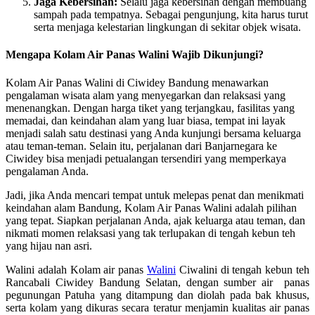
Jaga Kebersihan:
Selalu jaga kebersihan dengan membuang
sampah pada tempatnya. Sebagai pengunjung, kita harus turut
serta menjaga kelestarian lingkungan di sekitar objek wisata.
Mengapa Kolam Air Panas Walini Wajib Dikunjungi?
Kolam Air Panas Walini di Ciwidey Bandung menawarkan
pengalaman wisata alam yang menyegarkan dan relaksasi yang
menenangkan. Dengan harga tiket yang terjangkau, fasilitas yang
memadai, dan keindahan alam yang luar biasa, tempat ini layak
menjadi salah satu destinasi yang Anda kunjungi bersama keluarga
atau teman-teman. Selain itu, perjalanan dari Banjarnegara ke
Ciwidey bisa menjadi petualangan tersendiri yang memperkaya
pengalaman Anda.
Jadi, jika Anda mencari tempat untuk melepas penat dan menikmati
keindahan alam Bandung, Kolam Air Panas Walini adalah pilihan
yang tepat. Siapkan perjalanan Anda, ajak keluarga atau teman, dan
nikmati momen relaksasi yang tak terlupakan di tengah kebun teh
yang hijau nan asri.
Walini adalah Kolam air panas
Walini
Ciwalini di tengah kebun teh
Rancabali Ciwidey Bandung Selatan, dengan sumber air panas
pegunungan Patuha yang ditampung dan diolah pada bak khusus,
serta kolam yang dikuras secara teratur menjamin kualitas air panas