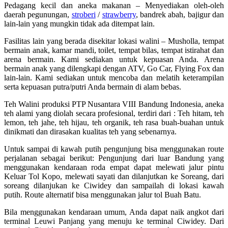
Pedagang kecil dan aneka makanan – Menyediakan oleh-oleh
daerah pegunungan,
stroberi
/
strawberry
, bandrek abah, bajigur dan
lain-lain yang mungkin tidak ada ditempat lain.
Fasilitas lain yang berada disekitar lokasi walini – Musholla, tempat
bermain anak, kamar mandi, toilet, tempat bilas, tempat istirahat dan
arena bermain. Kami sediakan untuk kepuasan Anda. Arena
bermain anak yang dilengkapi dengan ATV, Go Car, Flying Fox dan
lain-lain. Kami sediakan untuk mencoba dan melatih keterampilan
serta kepuasan putra/putri Anda bermain di alam bebas.
Teh Walini produksi PTP Nusantara VIII Bandung Indonesia, aneka
teh alami yang diolah secara profesional, terdiri dari : Teh hitam, teh
lemon, teh jahe, teh hijau, teh organik, teh rasa buah-buahan untuk
dinikmati dan dirasakan kualitas teh yang sebenarnya.
Untuk sampai di kawah putih pengunjung bisa menggunakan route
perjalanan sebagai berikut: Pengunjung dari luar Bandung yang
menggunakan kendaraan roda empat dapat melewati jalur pintu
Keluar Tol Kopo, melewati sayati dan dilanjutkan ke Soreang, dari
soreang dilanjukan ke Ciwidey dan sampailah di lokasi kawah
putih. Route alternatif bisa menggunakan jalur tol Buah Batu.
Bila menggunakan kendaraan umum, Anda dapat naik angkot dari
terminal Leuwi Panjang yang menuju ke terminal Ciwidey. Dari