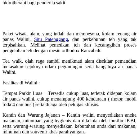
hidrotherapi bagi penderita sakit.
Wisata alam kolam air panas walini dari
banjarnegara
Paket wisata alam, yang indah dan mempesona, kolam renang air
panas Walini,
Situ Patenggang
, dan perkebunan teh yang tak
terpisahkan. Melihat pemetikan teh dan kecanggihan proses
pengelohan teh dengan mesin orthodox Rancabali.
Tea walk, olah raga sambil menikmati alam disekitar pemandian
merasakan sejuknya udara pegunungan serta hangatnya air panas
Walini.
Fasilitas di Walini :
Tempat Parkir Luas – Tersedia cukup luas, terletak didepan kolam
air panas walini, cukup menampung 400 kendaraan ( motor, mobil
roda 4 dan bus ) serta dijaga oleh petugas khusus.
Kantin dan Warung Jajanan – Kantin walini menyediakan aneka
makanan, minuman yang hygienis dan dikelola oleh ibu-ibu IKBI,
serta warung-warung menyediakan kebutuhan anda dari makanan,
minuman dan souvenir khas parahyangan.